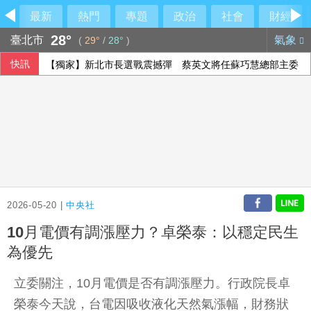
最新
熱門
專題
政治
社會
財經
28°
臺北市
氣象
(
29°
/
28°
)
快訊
【獨家】新北市長選戰震撼彈 蔡英文將任蘇巧慧總部主委
2026-05-20 |
中央社
10月電價有調漲壓力？卓榮泰：以穩定民生
為優先
立委關注，10月電價是否有調漲壓力。行政院長卓
榮泰今天說，台電因吸收液化天然氣漲幅，財務狀