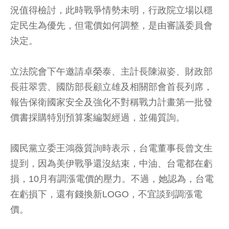
況值得檢討，此時戰爭情勢未明，行政院立場以穩
定民生為優先，但電價如何調整，是由審議委員會
決定。
立法院會下午邀請卓榮泰、主計長陳淑姿、財政部
長莊翠雲、國防部長顧立雄及相關部會首長列席，
報告保衛國家安全及強化不對稱戰力計畫第一批發
價書採購特別預算案編製經過，並備質詢。
國民黨立委王鴻薇質詢時表示，台電董事長曾文生
提到，因為美伊戰爭還沒結束，中油、台電都在虧
損，10月有調漲電價的壓力。不過，她認為，台電
在虧損下，還有錢換新LOGO，不宜談到調漲電
價。