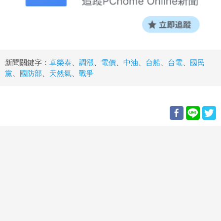
新聞關鍵字：
卓榮泰
、
調漲
、
電價
、
中油
、
台船
、
台電
、
國民
黨
、
國防部
、
天然氣
、
戰爭