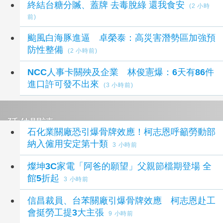
終結台糖分贓、蓋牌 去毒脫綠 還我食安
(2 小時
前)
颱風白海豚進逼 卓榮泰：高災害潛勢區加強預
防性整備
(2 小時前)
NCC人事卡關殃及企業 林俊憲爆：6天有86件
進口許可發不出來
(3 小時前)
延伸閱讀
石化業關廠恐引爆骨牌效應！柯志恩呼籲勞動部
納入僱用安定第十類
3 小時前
燦坤3C家電「阿爸的願望」父親節檔期登場 全
館5折起
3 小時前
信昌裁員、台苯關廠引爆骨牌效應 柯志恩赴工
會挺勞工提3大主張
9 小時前