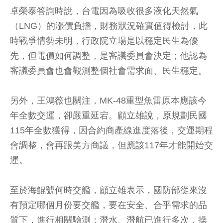
卓榮泰答詢時說，台電因為吸收很多液化天然氣
（LNG）的漲價負擔，財務狀況確實值得檢討，此
時戰爭情勢未明，行政院立場是以穩定民生為優
先，但電價如何調整，是審議委員會決定；他認為
審議委員會也會觀測整個社會需求面、民生穩定。
另外，王鴻薇也關注，MK-48重型魚雷原本應該今
年全數交運，卻嚴重延宕。顧立雄說，原規劃民國
115年全數獲得，因合約商產線進度落後，交運期程
會調整，會再跟美方商議，但應該117年才能開始交
運。
至於海鯤號何時交艦，顧立雄表示，國防部從來沒
有預定哪個月份要交艦，要在安全、合乎需求的品
質下，進行相關驗測；潛水、潛航已進行多次，操