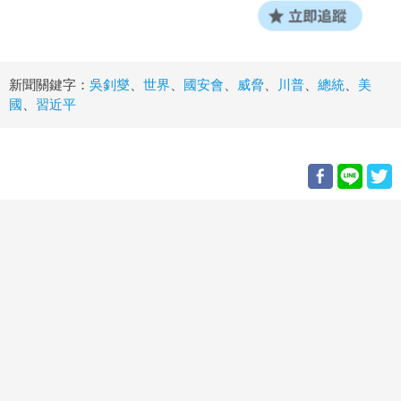
新聞關鍵字：
吳釗燮
、
世界
、
國安會
、
威脅
、
川普
、
總統
、
美
國
、
習近平