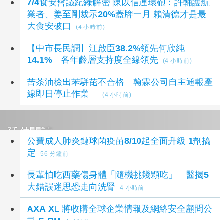
7/4食安會議紀錄解密 陳以信連環砲：許輔護航
業者、姜至剛裁示20%蓋牌一月 賴清德才是最
大食安破口
(4 小時前)
【中市長民調】江啟臣38.2%領先何欣純
14.1% 各年齡層支持度全線領先
(4 小時前)
苦茶油檢出苯駢芘不合格 翰霖公司自主通報產
線即日停止作業
(4 小時前)
延伸閱讀
公費成人肺炎鏈球菌疫苗8/10起全面升級 1劑搞
定
56 分鐘前
長輩怕吃西藥傷身體「隨機挑幾顆吃」 醫揭5
大錯誤迷思恐走向洗腎
4 小時前
AXA XL 將收購全球企業情報及網絡安全顧問公