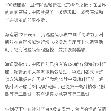
100艘船艦，且時間點緊接在北京峰會之後；在世界
的這個區域，中國就是唯一破壞現狀、威脅區域和
平與穩定的問題根源。
海巡署22日表示，海巡艦艇偵獲中國「同濟號」科
研船在台灣海域進行海水採樣及海床等非法調查活
動，經海巡艦艇全程監控，並採強勢驅離。
海巡署指出，中國目前已擁有逾120艘各類海洋科研
船，頻繁於印太等海域擴張活動，經運用各式情監
偵方法掌握在台周邊活動約41艘中國籍科研船，經
統計科研船近3年活動範圍，已從第一島鏈擴張至關
島等第二島鏈，甚至遠達夏威夷等第三島鏈。
吳釗燮下午在社群平台X發文表示，台灣的情監偵情