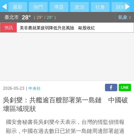
最新
熱門
專題
政治
社會
財經
28°
臺北市
氣象
(
29°
/
28°
)
快訊
美非農就業疲弱降低升息風險 歐股收紅
2026-05-23 |
中央社
吳釗燮：共艦逾百艘部署第一島鏈 中國破
壞區域現狀
國安會秘書長吳釗燮今天表示，台灣的情監偵情報
顯示，中國在過去數日已於第一島鏈周邊部署超過