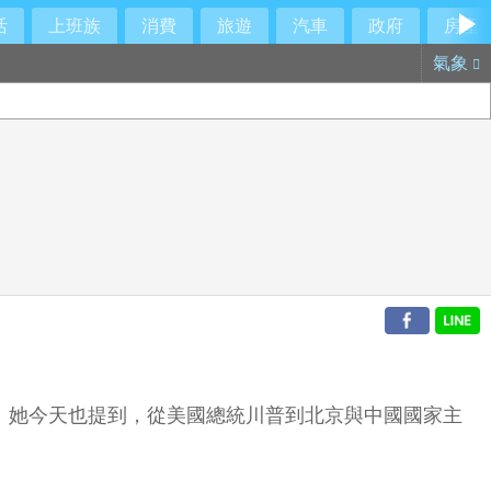
活
上班族
消費
旅遊
汽車
政府
房產
氣象
。她今天也提到，從美國總統川普到北京與中國國家主