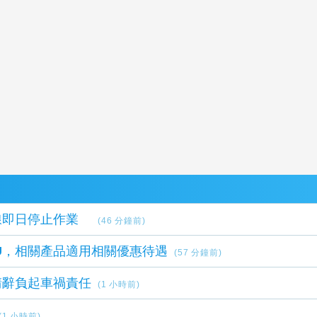
線即日停止作業
(46 分鐘前)
U，相關產品適用相關優惠待遇
(57 分鐘前)
請辭負起車禍責任
(1 小時前)
(1 小時前)