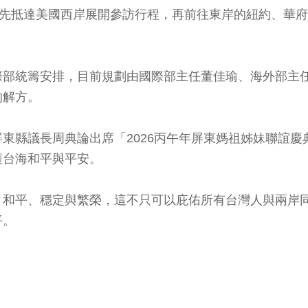
將先抵達美國西岸展開參訪行程，再前往東岸的紐約、華
際部統籌安排，目前規劃由國際部主任董佳瑜、海外部主
的解方。
東縣議長周典論出席「2026丙午年屏東媽祖姊妹聯誼
護台海和平與平安。
、和平、穩定與繁榮，這不只可以庇佑所有台灣人與兩岸
平。