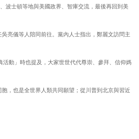
府、波士頓等地與美國政界、智庫交流，最後再回到美
任吳亮儀等人陪同前往。黨內人士指出，鄭麗文訪問主
慶典活動」時也提及，大家世世代代尊崇、參拜、信仰媽
同胞，也是全世界人類共同願望；從川普到北京與習近