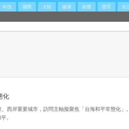
科技
國際
大陸
健康
娛樂
體育
生
態化
東、西岸重要城市，訪問主軸擬聚焦「台海和平常態化」
和平。