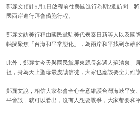
鄭麗文預計6月1日啟程前往美國進行為期2週訪問，
國西岸進行拜會僑胞行程。
鄭麗文訪美行程由國民黨駐美代表秦日新等人以及國
軸擬聚焦「台海和平常態化」，為兩岸和平找到永續
此外，鄭麗文今天與國民黨屏東縣長參選人蘇清泉、屏
祖，身為天上聖母最虔誠信徒，大家也應該要全力維
鄭麗文說，相信大家都會全心全意維護台灣海峽平安
平會談，就可以看出，沒有人想要戰爭，大家都要和