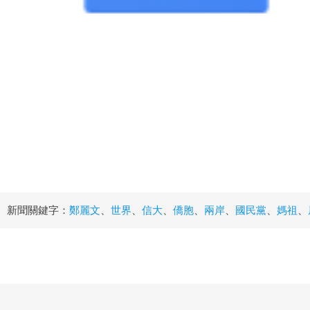
新聞關鍵字：
鄭麗文
、
世界
、
信大
、
僑胞
、
兩岸
、
國民黨
、
媽祖
、