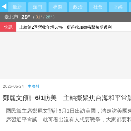
最新
熱門
專題
政治
社會
財經
29°
臺北市
(
31°
/
28°
)
快訊
上緯第2季營收年增57% 所得稅加徵衝擊短期獲利
中方借颱風稱對台灣海峽交管 海巡署：嚴厲譴責
林岳平執教400勝達陣 布雷克讚獲球員愛戴
美7月非農就業人數意外減 標普與那指雙雙開高
2026-05-24 |
中央社
鄭麗文預計6/1訪美 主軸擬聚焦台海和平常
國民黨主席鄭麗文預計6月1日出訪美國，將走訪美國
席習近平會談，就可看出沒有人想要戰爭，大家都要