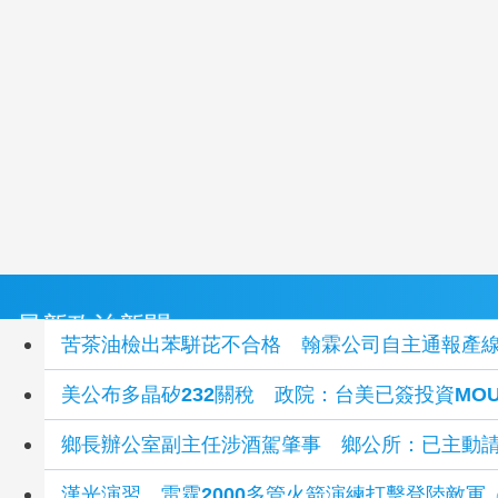
最新政治新聞
苦茶油檢出苯駢芘不合格 翰霖公司自主通報產
美公布多晶矽232關稅 政院：台美已簽投資MO
鄉長辦公室副主任涉酒駕肇事 鄉公所：已主動
漢光演習 雷霆2000多管火箭演練打擊登陸敵軍