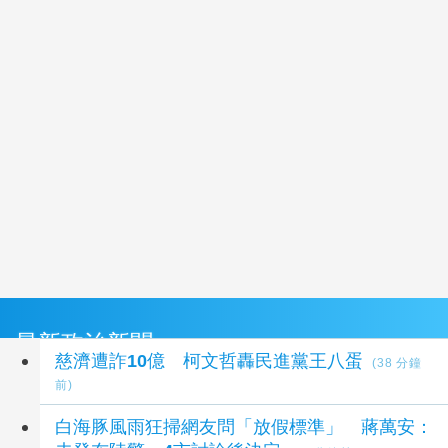
最新政治新聞
慈濟遭詐10億 柯文哲轟民進黨王八蛋
(38 分鐘
前)
白海豚風雨狂掃網友問「放假標準」 蔣萬安：