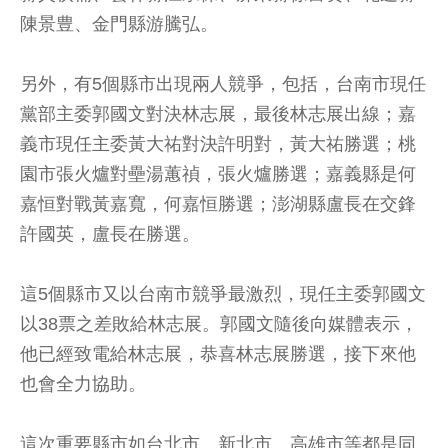
陳景豊、金門縣游騰弘。
另外，有5個縣市出現兩人競爭，包括，台南市現任
黨部主委郭國文對決林志展，最後林志展出線；嘉
義市現任主委黃大祐對決許明對，黃大祐勝選；桃
園市張火爐對壘湯蕙禎，張火爐勝選；嘉義縣是何
嘉恒對戰黃嘉寬，何嘉恒勝選；澎湖縣盧長在交鋒
許國英，盧長在勝選。
這5個縣市又以台南市競爭最激烈，現任主委郭國文
以38票之差敗給林志展。郭國文隨後向媒體表示，
他已經致電給林志展，恭喜林志展勝選，接下來他
也會全力協助。
這次重要縣市如台北市、新北市、高雄市等都是同