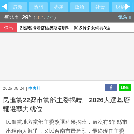
最新
熱門
專題
政治
社會
財經
29°
臺北市
氣象
(
31°
/
27°
)
快訊
謝淑薇攜老搭檔奧斯塔朋科 闖多倫多女網賽8強
中國稅收徵管趨嚴 清查違規優惠填補財政缺口
退休醫駁擋疫苗 蔣萬安嗆：政府刁難是事實
採購疫苗詐騙案 藍：陳時中事後諸葛當年為何沒阻止
2026-05-24 |
中央社
民進黨22縣市黨部主委揭曉 2026大選基層
輔選戰力就位
民進黨地方黨部主委改選結果揭曉，這次有5個縣市
出現兩人競爭，又以台南市最激烈，最終現任主委