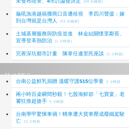
未發布陸警、4市討論後決定
(46 分鐘前)
龜吼漁港越籍攤商口音遭歧視 李四川聲援：嫁
到台灣就是台灣人
(52 分鐘前)
土城基層服務與防疫並進 林金結關懷里鄰長、
宣導登革熱防治
(1 小時前)
完善深坑都市計畫 陳韋任邀里民座談
(1 小時前)
延伸閱讀
台南公益鮮乳捐贈 溫暖守護515位學童
2 小時前
兩小時百桌瞬間秒殺！七股海鮮節「七寶宴」老
饕狂推超搶手
5 小時前
台南學甲驚悚車禍！轎車遭大貨車壓成廢鐵駕駛
亡
12 小時前