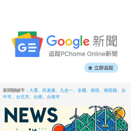
新聞關鍵字：
大選
、
民進黨
、
九合一
、
全國
、
南投
、
南投縣
、
台
中市
、
台北市
、
台南
、
台南市