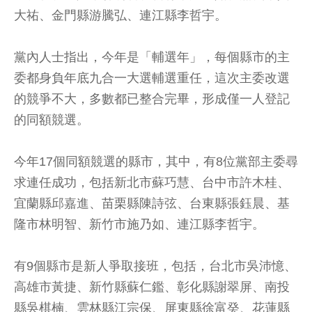
大祐、金門縣游騰弘、連江縣李哲宇。
黨內人士指出，今年是「輔選年」，每個縣市的主
委都身負年底九合一大選輔選重任，這次主委改選
的競爭不大，多數都已整合完畢，形成僅一人登記
的同額競選。
今年17個同額競選的縣市，其中，有8位黨部主委尋
求連任成功，包括新北市蘇巧慧、台中市許木桂、
宜蘭縣邱嘉進、苗栗縣陳詩弦、台東縣張鈺晨、基
隆市林明智、新竹市施乃如、連江縣李哲宇。
有9個縣市是新人爭取接班，包括，台北市吳沛憶、
高雄市黃捷、新竹縣蘇仁鑑、彰化縣謝翠屏、南投
縣吳棋楠、雲林縣江宗保、屏東縣徐富癸、花蓮縣