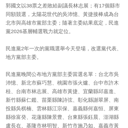
郭國文以38票之差敗給副議長林志展；有17個縣市
同額競選，太陽花世代的吳沛憶、黃捷接棒成為台
北市與高雄市黨部主委；隨著主委結果底定，民進
黨2026基層輔選戰力就定位。
民進黨2年一次的黨職選舉今天登場，改選黨代表、
地方黨部主委。
民進黨晚間公布地方黨部主委當選名單：台北市吳
沛憶、新北市蘇巧慧、桃園市張火爐、台中市許木
桂、台南市林志展、高雄市黃捷、宜蘭縣邱嘉進、
新竹縣蘇仁鑑、苗栗縣陳詩弦、彰化縣謝翠屏、南
投縣吳棋楠、雲林縣江宗保、嘉義縣何嘉恒、屏東
縣徐富癸、花蓮縣陳景豊、台東縣張鈺晨、澎湖縣
盧長在、基隆市林明智、新竹市施乃如、嘉義市黃