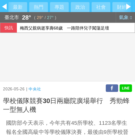
最新
熱門
專題
政治
社會
財經
28°
臺北市
氣象
(
29°
/
27°
)
快訊
梅西父親病逝享壽68歲 一路陪伴兒子闖蕩足壇
2026-05-26 |
中央社
學校儀隊競賽30日兩廳院廣場舉行 秀勁蜂
一型無人機
國防部今天表示，今年共有45所學校、1123名學生
報名全國高級中等學校儀隊決賽，最後由9所學校晉