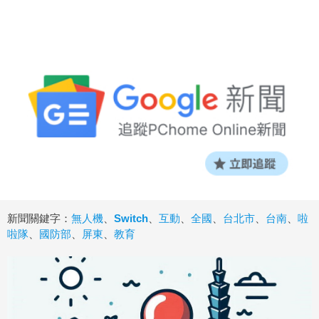
新聞關鍵字：
無人機
、
Switch
、
互動
、
全國
、
台北市
、
台南
、
啦
啦隊
、
國防部
、
屏東
、
教育