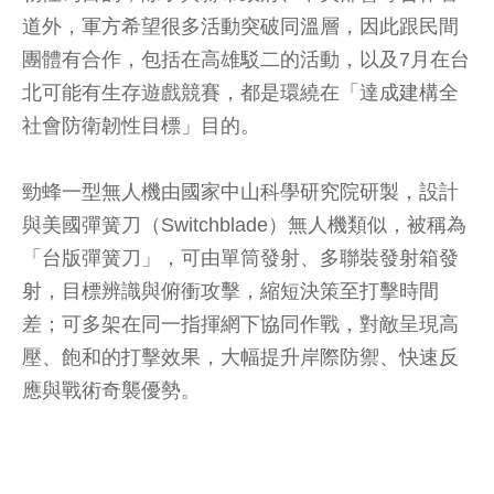
道外，軍方希望很多活動突破同溫層，因此跟民間
團體有合作，包括在高雄駁二的活動，以及7月在台
北可能有生存遊戲競賽，都是環繞在「達成建構全
社會防衛韌性目標」目的。
勁蜂一型無人機由國家中山科學研究院研製，設計
與美國彈簧刀（Switchblade）無人機類似，被稱為
「台版彈簧刀」，可由單筒發射、多聯裝發射箱發
射，目標辨識與俯衝攻擊，縮短決策至打擊時間
差；可多架在同一指揮網下協同作戰，對敵呈現高
壓、飽和的打擊效果，大幅提升岸際防禦、快速反
應與戰術奇襲優勢。