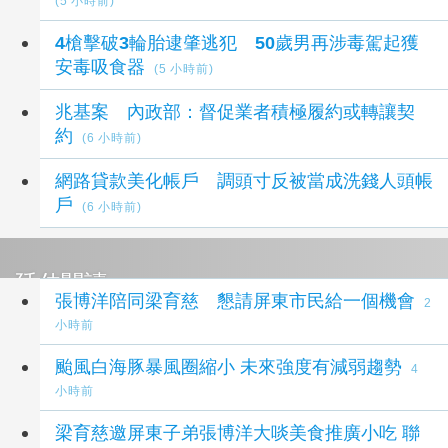
(5 小時前)
4槍擊破3輪胎逮肇逃犯 50歲男再涉毒駕起獲
安毒吸食器
(5 小時前)
兆基案 內政部：督促業者積極履約或轉讓契
約
(6 小時前)
網路貸款美化帳戶 調頭寸反被當成洗錢人頭帳
戶
(6 小時前)
延伸閱讀
張博洋陪同梁育慈 懇請屏東市民給一個機會
2
小時前
颱風白海豚暴風圈縮小 未來強度有減弱趨勢
4
小時前
梁育慈邀屏東子弟張博洋大啖美食推廣小吃 聯