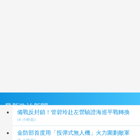
最新政治新聞
備戰反封鎖！管碧玲赴左營驗證海巡平戰轉換
(4 小時前)
金防部首度用「投彈式無人機」火力圍剿敵軍