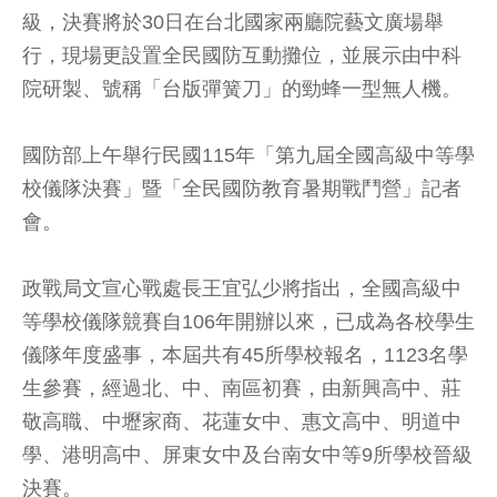
級，決賽將於30日在台北國家兩廳院藝文廣場舉
行，現場更設置全民國防互動攤位，並展示由中科
院研製、號稱「台版彈簧刀」的勁蜂一型無人機。
國防部上午舉行民國115年「第九屆全國高級中等學
校儀隊決賽」暨「全民國防教育暑期戰鬥營」記者
會。
政戰局文宣心戰處長王宜弘少將指出，全國高級中
等學校儀隊競賽自106年開辦以來，已成為各校學生
儀隊年度盛事，本屆共有45所學校報名，1123名學
生參賽，經過北、中、南區初賽，由新興高中、莊
敬高職、中壢家商、花蓮女中、惠文高中、明道中
學、港明高中、屏東女中及台南女中等9所學校晉級
決賽。