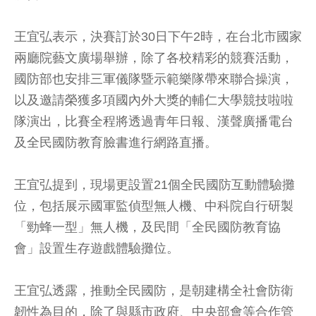
王宜弘表示，決賽訂於30日下午2時，在台北市國家
兩廳院藝文廣場舉辦，除了各校精彩的競賽活動，
國防部也安排三軍儀隊暨示範樂隊帶來聯合操演，
以及邀請榮獲多項國內外大獎的輔仁大學競技啦啦
隊演出，比賽全程將透過青年日報、漢聲廣播電台
及全民國防教育臉書進行網路直播。
王宜弘提到，現場更設置21個全民國防互動體驗攤
位，包括展示國軍監偵型無人機、中科院自行研製
「勁蜂一型」無人機，及民間「全民國防教育協
會」設置生存遊戲體驗攤位。
王宜弘透露，推動全民國防，是朝建構全社會防衛
韌性為目的，除了與縣市政府、中央部會等合作管