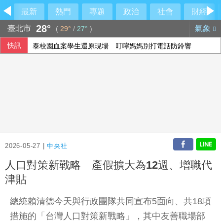
最新
熱門
專題
政治
社會
財經
28°
臺北市
氣象
(
29°
/
27°
)
快訊
泰校園血案學生還原現場 叮嚀媽媽別打電話防鈴響
2026-05-27 |
中央社
人口對策新戰略 產假擴大為12週、增職代
津貼
總統賴清德今天與行政團隊共同宣布5面向、共18項
措施的「台灣人口對策新戰略」，其中友善職場部