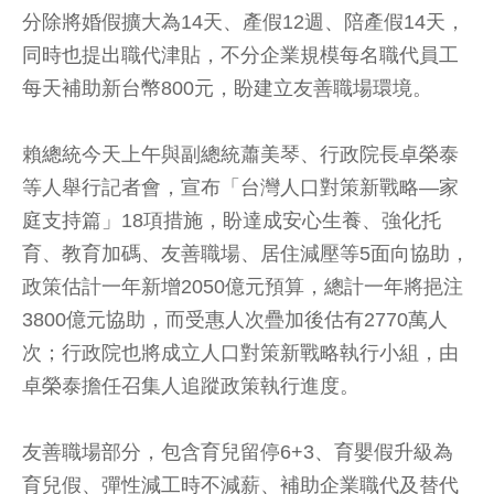
分除將婚假擴大為14天、產假12週、陪產假14天，
同時也提出職代津貼，不分企業規模每名職代員工
每天補助新台幣800元，盼建立友善職場環境。
賴總統今天上午與副總統蕭美琴、行政院長卓榮泰
等人舉行記者會，宣布「台灣人口對策新戰略—家
庭支持篇」18項措施，盼達成安心生養、強化托
育、教育加碼、友善職場、居住減壓等5面向協助，
政策估計一年新增2050億元預算，總計一年將挹注
3800億元協助，而受惠人次疊加後估有2770萬人
次；行政院也將成立人口對策新戰略執行小組，由
卓榮泰擔任召集人追蹤政策執行進度。
友善職場部分，包含育兒留停6+3、育嬰假升級為
育兒假、彈性減工時不減薪、補助企業職代及替代