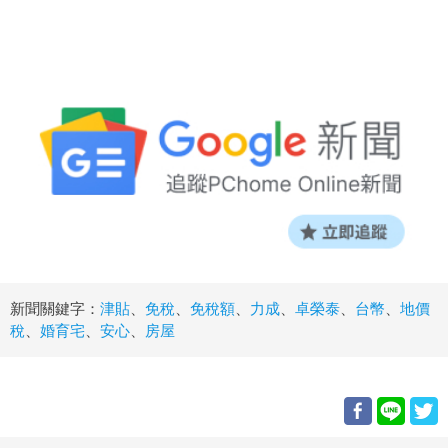
新聞關鍵字：
津貼
、
免稅
、
免稅額
、
力成
、
卓榮泰
、
台幣
、
地價
稅
、
婚育宅
、
安心
、
房屋