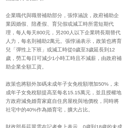
企業職代與職替補助部分，張惇涵說，政府補助企
業因婚假、陪產假、育兒假或減工時所需短期代
理，每人每天800元，另200人以下企業聘長期替代
人力，每名則補助2萬元。張惇涵表示，政策也將育
兒「彈性上下班」或減工時從0歲至3歲延長到12
歲，勞工每日可減少1小時工時且不減薪，由政府補
助企業全額工資。
政策也將額外加碼未成年子女免稅額增加50%，未
成年子女免稅額提高至每名15.15萬元，並且授權地
方政府減免婚育家庭自住房屋稅與地價稅，同時將
社宅中的40%作為婚育宅，擴大占比。
財政部長莊翠雲在記者會上表示，0歲到18歲的未成