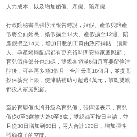
人力成本，以及增加婚假、產假、陪產假。
行政院秘書長張惇涵報告時說，婚假、產假與陪產
假將全面延長，婚假擴至14天、產假擴至12週、陪
產假擴至14天，增加日數的工資由政府補貼，讓新
人、孕產婦與配偶都有更充裕時間安排家庭照顧；
育兒留停部分也加碼，雙親各領滿6個月育嬰留停津
貼後，可各再多領3個月，合計最高18個月，並提高
投保薪資上限，使津貼補助可超過4萬元，鼓勵雙親
都投入家庭照顧。
至於育嬰假也將升級為育兒假，張惇涵表示，育兒
假從0至3歲擴大為0至6歲，雙親都可按日申請，並
且從30日增加到60日，兩人合計120日，增加彈性
照顧孩子的空間。