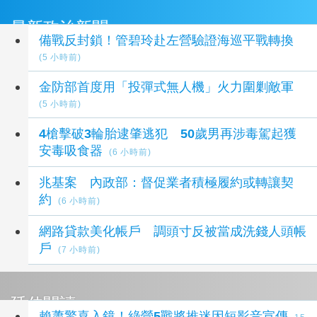
最新政治新聞
備戰反封鎖！管碧玲赴左營驗證海巡平戰轉換
(5 小時前)
金防部首度用「投彈式無人機」火力圍剿敵軍
(5 小時前)
4槍擊破3輪胎逮肇逃犯 50歲男再涉毒駕起獲
安毒吸食器
(6 小時前)
兆基案 內政部：督促業者積極履約或轉讓契
約
(6 小時前)
網路貸款美化帳戶 調頭寸反被當成洗錢人頭帳
戶
(7 小時前)
延伸閱讀
賴蕭驚喜入鏡！綠營5戰將推迷因短影音宣傳