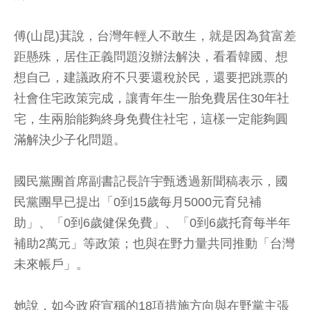
傅(山昆)萁說，台灣年輕人不敢生，就是因為貧富差
距懸殊，居住正義問題沒辦法解決，看看韓國、想
想自己，建議政府不只要還稅於民，還要把跳票的
社會住宅政策完成，讓青年生一胎免費居住30年社
宅，生兩胎能夠終身免費住社宅，這樣一定能夠圓
滿解決少子化問題。
國民黨團首席副書記長許宇甄透過新聞稿表示，國
民黨團早已提出「0到15歲每月5000元育兒補
助」、「0到6歲健保免費」、「0到6歲托育每半年
補助2萬元」等政策；也與在野力量共同推動「台灣
未來帳戶」。
她說，如今政府宣稱的18項措施方向與在野黨主張