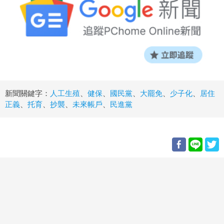
新聞關鍵字：
人工生殖
、
健保
、
國民黨
、
大罷免
、
少子化
、
居住
正義
、
托育
、
抄襲
、
未來帳戶
、
民進黨