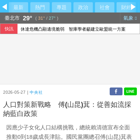
最新
熱門
專題
政治
社會
財經
29°
臺北市
氣象
(
31°
/
27°
)
快訊
休達危機凸顯邊境脆弱 智庫學者籲建立歐盟統一方案
哥斯大(黎)加新樹蛙物種 夜行「咖啡蛙」體長不到4公分
陳鏞基明星賽開轟曾想到此為止 轉念享受引退年比賽
兆基案 內政部：督促業者積極履約或轉讓契約
2026-05-27 |
中央社
人口對策新戰略 傅(山昆)萁：從善如流採
納藍白政策
因應少子女化人口結構挑戰，總統賴清德宣布全面
推動0到18歲成長津貼。國民黨團總召傅(山昆)萁表