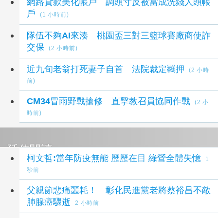
網路貸款美化帳戶 調頭寸反被當成洗錢人頭帳
戶
(1 小時前)
隊伍不夠AI來湊 桃園盃三對三籃球賽廠商使詐
交保
(2 小時前)
近九旬老翁打死妻子自首 法院裁定羈押
(2 小時
前)
CM34冒雨野戰搶修 直擊教召員協同作戰
(2 小
時前)
延伸閱讀
柯文哲:當年防疫無能 歷歷在目 綠營全體失憶
1
秒前
父親節悲痛噩耗！ 彰化民進黨老將蔡裕昌不敵
肺腺癌驟逝
2 小時前