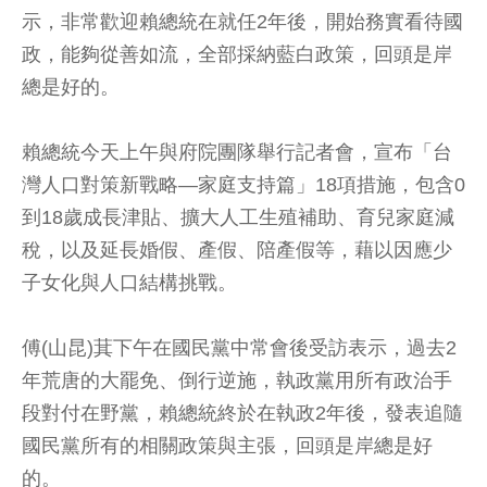
示，非常歡迎賴總統在就任2年後，開始務實看待國
政，能夠從善如流，全部採納藍白政策，回頭是岸
總是好的。
賴總統今天上午與府院團隊舉行記者會，宣布「台
灣人口對策新戰略—家庭支持篇」18項措施，包含0
到18歲成長津貼、擴大人工生殖補助、育兒家庭減
稅，以及延長婚假、產假、陪產假等，藉以因應少
子女化與人口結構挑戰。
傅(山昆)萁下午在國民黨中常會後受訪表示，過去2
年荒唐的大罷免、倒行逆施，執政黨用所有政治手
段對付在野黨，賴總統終於在執政2年後，發表追隨
國民黨所有的相關政策與主張，回頭是岸總是好
的。