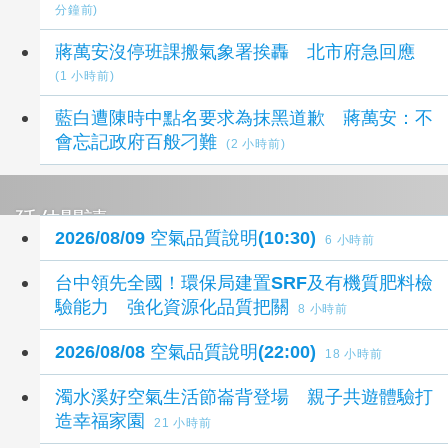
分鐘前)
蔣萬安沒停班課搬氣象署挨轟 北市府急回應
(1 小時前)
藍白遭陳時中點名要求為抹黑道歉 蔣萬安：不
會忘記政府百般刁難
(2 小時前)
延伸閱讀
2026/08/09 空氣品質說明(10:30)
6 小時前
台中領先全國！環保局建置SRF及有機質肥料檢
驗能力 強化資源化品質把關
8 小時前
2026/08/08 空氣品質說明(22:00)
18 小時前
濁水溪好空氣生活節崙背登場 親子共遊體驗打
造幸福家園
21 小時前