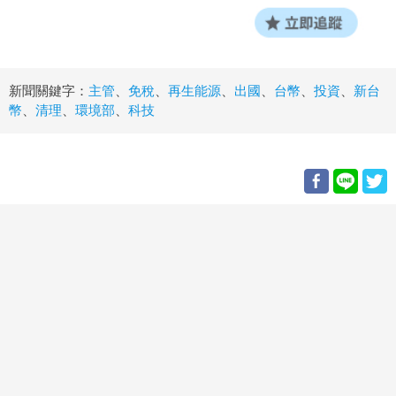
新聞關鍵字：
主管
、
免稅
、
再生能源
、
出國
、
台幣
、
投資
、
新台
幣
、
清理
、
環境部
、
科技