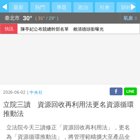
最新
熱門
專題
政治
社會
財經
30°
臺北市
氣象
(
31°
/
29°
)
快訊
陳亭妃公布競總幹部名單 賴清德頭銜曝光
藍白遭陳時中點名要求為抹黑道歉 蔣萬安：不會忘記政府百
漢光42》第四作戰區要港演練 無人機登場
日船避颱疑遭中國監控 海委會：反對藉執法否定台灣主權
2026-06-02 |
中央社
立院三讀 資源回收再利用法更名資源循環
推動法
立法院今天三讀修正「資源回收再利用法」，更名
為「資源循環推動法」，將管理範疇擴大至產品全