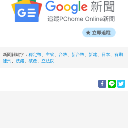
新聞關鍵字：
穩定幣
、
主管
、
台幣
、
新台幣
、
新建
、
日本
、
有期
徒刑
、
洗錢
、
破產
、
立法院