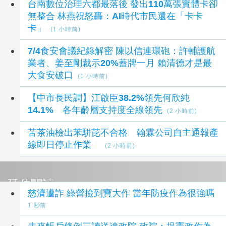
台南數位治理六都最落後 發出110萬張實體卡卻
無整合 林燕祝怒轟：AI時代市民還在「卡卡
卡」
(1 小時前)
7/4食安會議紀錄解密 陳以信連環砲：許輔護航
業者、姜至剛裁示20%蓋牌一月 賴清德才是最
大食安破口
(1 小時前)
【中市長民調】江啟臣38.2%領先何欣純
14.1% 各年齡層支持度全線領先
(2 小時前)
苦茶油檢出苯駢芘不合格 翰霖公司自主通報產
線即日停止作業
(2 小時前)
延伸閱讀
慈濟遭詐 綠營撿到寶大作 當年防疫作為很強嗎
1 秒前