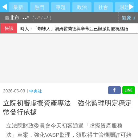
最新
熱門
專題
政治
社會
財經
--°
臺北市
氣象
(
--°
/
--°
)
快訊
時人：「蜘蛛人」湯姆霍蘭德與辛蒂亞已辦派對慶祝結婚
隊友罕見給援護 布雷克：告訴自己不要搞砸
【中市長民調】江啟臣38.2%領先何欣純14.1% 各年齡層
香港宏福苑大火最終調查報告公布 菸頭引燃施工雜物
2026-06-03 |
中央社
立院初審虛擬資產專法 強化監理明定穩定
幣發行依據
立法院財政委員會今天初審通過「虛擬資產服務
法」草案，強化VASP監理，須取得主管機關許可始