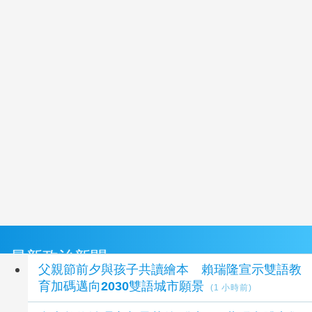
最新政治新聞
父親節前夕與孩子共讀繪本 賴瑞隆宣示雙語教
育加碼邁向2030雙語城市願景
(1 小時前)