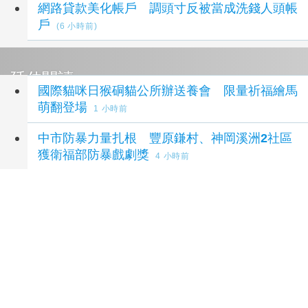
網路貸款美化帳戶 調頭寸反被當成洗錢人頭帳
戶
(6 小時前)
延伸閱讀
國際貓咪日猴硐貓公所辦送養會 限量祈福繪馬
萌翻登場
1 小時前
中市防暴力量扎根 豐原鎌村、神岡溪洲2社區
獲衛福部防暴戲劇獎
4 小時前
起於無心成於熱愛 王貴嬋現代水墨個展
4 小時
前
2026王功漁火節88節連二天 祈福嘉年華千人
烤蚵首先登場
4 小時前
結合科技教育 清大國際高中籃球邀請賽落幕
5
小時前