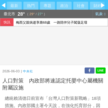
最新
熱門
專題
政治
社會
財經
28°
臺北市
氣象
(
29°
/
27°
)
快訊
梅西父親病逝享壽68歲 一路陪伴兒子闖蕩足壇
2026-06-03 |
中央社
人口對策 內政部將速認定托嬰中心屬機關
附屬設施
總統賴清德日前宣布「台灣人口對策新戰略」18項
措施。內政部國土署今天說，在強化托育部分，因