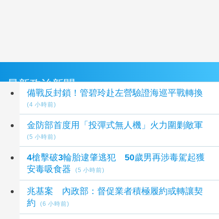
最新政治新聞
備戰反封鎖！管碧玲赴左營驗證海巡平戰轉換
(4 小時前)
金防部首度用「投彈式無人機」火力圍剿敵軍
(5 小時前)
4槍擊破3輪胎逮肇逃犯 50歲男再涉毒駕起獲
安毒吸食器
(5 小時前)
兆基案 內政部：督促業者積極履約或轉讓契
約
(6 小時前)