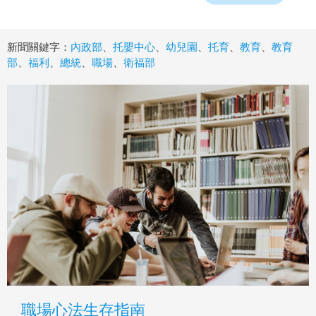
新聞關鍵字：
內政部
、
托嬰中心
、
幼兒園
、
托育
、
教育
、
教育
部
、
福利
、
總統
、
職場
、
衛福部
職場心法生存指南