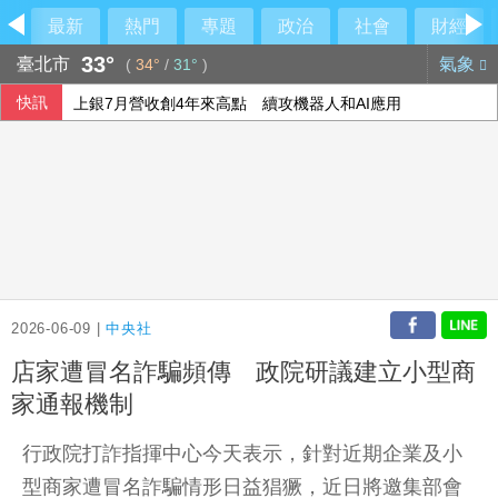
最新
熱門
專題
政治
社會
財經
33°
臺北市
氣象
(
34°
/
31°
)
快訊
上銀7月營收創4年來高點 續攻機器人和AI應用
美分析師：記憶體類股長線敘事未變 台灣為關鍵一環
文曄上半年每股盈餘13元創歷史新高 賺贏2025年全年
參訪亞創中心 劉建國：雲嘉共創無人機產業廊帶
2026-06-09 |
中央社
店家遭冒名詐騙頻傳 政院研議建立小型商
家通報機制
行政院打詐指揮中心今天表示，針對近期企業及小
型商家遭冒名詐騙情形日益猖獗，近日將邀集部會