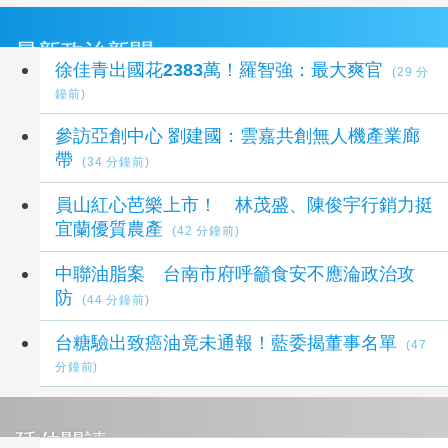
最新政治新聞
徐佳青出國花2383萬！羅智強：最大爽官
(29 分
鐘前)
參訪亞創中心 劉建國：雲嘉共創無人機產業廊
帶
(34 分鐘前)
員山紅心芭樂上市！ 林茂盛、陳俊宇行銷力挺
宜蘭優質農產
(42 分鐘前)
中聯油脂案 台南市府呼籲食安不應淪政治攻
防
(44 分鐘前)
台糖驗出致癌油竟未通報！藍委揭董事名單
(47
分鐘前)
延伸閱讀