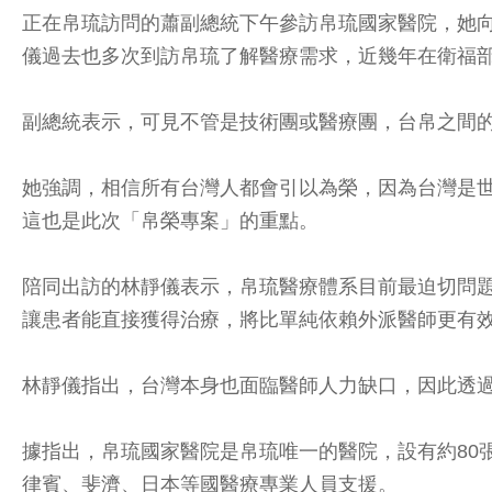
正在帛琉訪問的蕭副總統下午參訪帛琉國家醫院，她
儀過去也多次到訪帛琉了解醫療需求，近幾年在衛福
副總統表示，可見不管是技術團或醫療團，台帛之間
她強調，相信所有台灣人都會引以為榮，因為台灣是
這也是此次「帛榮專案」的重點。
陪同出訪的林靜儀表示，帛琉醫療體系目前最迫切問
讓患者能直接獲得治療，將比單純依賴外派醫師更有
林靜儀指出，台灣本身也面臨醫師人力缺口，因此透
據指出，帛琉國家醫院是帛琉唯一的醫院，設有約80
律賓、斐濟、日本等國醫療專業人員支援。