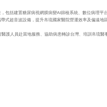
，包括建置糖尿病視網膜病變AI篩檢系統、數位病理平
攜帶式超音波設備，提升帛琉國家醫院營運效率及偏遠地
遣醫護人員赴當地服務、協助病患轉診台灣、培訓帛琉醫