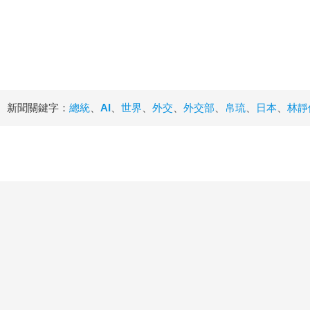
新聞關鍵字：
總統
、
AI
、
世界
、
外交
、
外交部
、
帛琉
、
日本
、
林靜