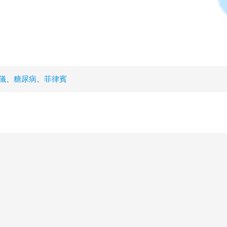
儀
、
糖尿病
、
菲律賓