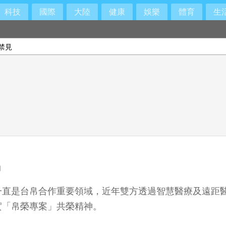
科技
國際
大陸
健康
娛樂
體育
生
禁見
立調查小組
神
一直是台帛合作重要領域，近年雙方透過智慧醫療及遠距
實「帛榮專案」共榮精神。