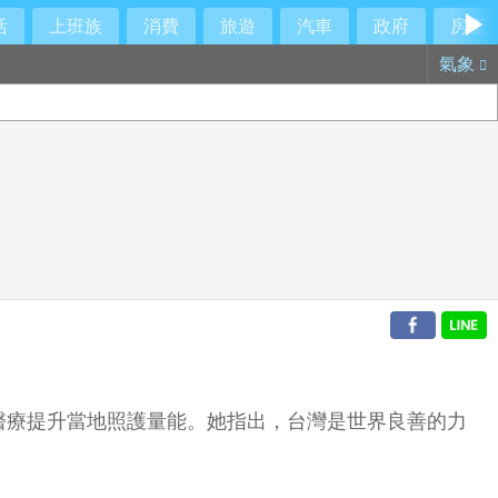
活
上班族
消費
旅遊
汽車
政府
房產
氣象
醫療提升當地照護量能。她指出，台灣是世界良善的力