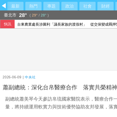
最新
熱門
專題
政治
社會
財經
28°
臺北市
(
29°
/
28°
)
快訊
台東農業處長涉圖利「議長家族的渡假村」 從交保變成羈押
李冠德遭134頁申訴控霸凌、公款私用、酒駕 外交部證實成
置地廣場桃園B區建物超高 國壽允修正高度儘速拆除
檢方抗告成功 台東農業處長涉圖利羈押禁見
2026-06-09 |
中央社
蕭副總統：深化台帛醫療合作 落實共榮精
副總統蕭美琴今天參訪帛琉國家醫院表示，醫療合作
量，將持續運用軟實力與技術優勢協助友邦發展，落