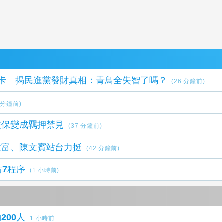
卡 揭民進黨發財真相：青鳥全失智了嗎？
(26 分鐘前)
8 分鐘前)
交保變成羈押禁見
(37 分鐘前)
建富、陳文賓站台力挺
(42 分鐘前)
7程序
(1 小時前)
00人
1 小時前