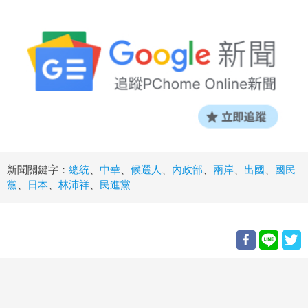
新聞關鍵字：
總統
、
中華
、
候選人
、
內政部
、
兩岸
、
出國
、
國民
黨
、
日本
、
林沛祥
、
民進黨