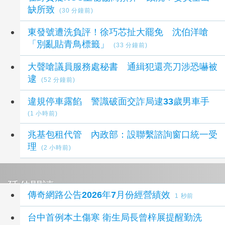
缺所致
(30 分鐘前)
東發號遭洗負評！徐巧芯扯大罷免 沈伯洋嗆
「別亂貼青鳥標籤」
(33 分鐘前)
大聲嗆議員服務處秘書 通緝犯還亮刀涉恐嚇被
逮
(52 分鐘前)
違規停車露餡 警識破面交詐局逮33歲男車手
(1 小時前)
兆基包租代管 內政部：設聯繫諮詢窗口統一受
理
(2 小時前)
延伸閱讀
傳奇網路公告2026年7月份經營績效
1 秒前
台中首例本土傷寒 衛生局長曾梓展提醒勤洗