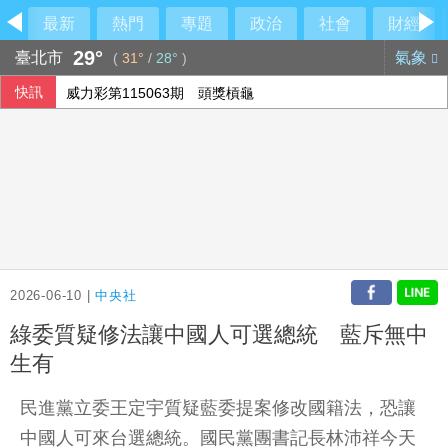
最新
熱門
專題
政治
社會
財經
29°
臺北市
氣象
(
31°
/
28°
)
快訊
威力彩第115063期 頭獎槓龜
在野質疑NCC主秘協商預算 政院：委員全出缺所致
設局詐騙慈濟10.6億 前彰化律師公會理事長陳昱瑄續押禁見
國銀個人放款旺 6月大增2575億寫史上單月新高
2026-06-10 |
中央社
綠委質疑修法讓中國人可選總統 藍斥無中
生有
民進黨立委王定宇質疑藍委提案修改國籍法，恐讓
中國人可來台選總統。國民黨團書記長林沛祥今天