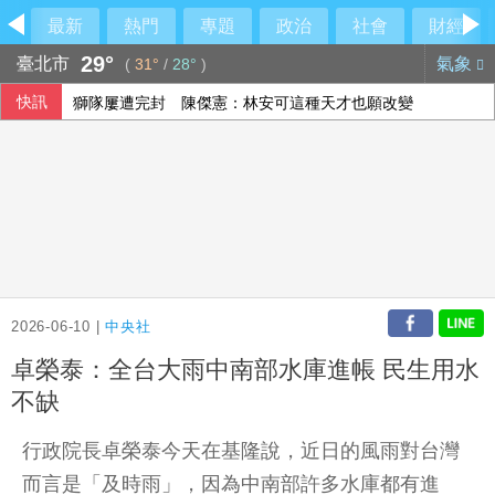
最新
熱門
專題
政治
社會
財經
29°
臺北市
氣象
(
31°
/
28°
)
快訊
獅隊屢遭完封 陳傑憲：林安可這種天才也願改變
立院完成總預算2輪協商 韓國瑜：下週進行後續處理
8銀行強化AI防詐戰線 提升警示帳戶辨識精確率
總統府8日開放參觀 文化部策劃科幻漫畫特展
2026-06-10 |
中央社
卓榮泰：全台大雨中南部水庫進帳 民生用水
不缺
行政院長卓榮泰今天在基隆說，近日的風雨對台灣
而言是「及時雨」，因為中南部許多水庫都有進