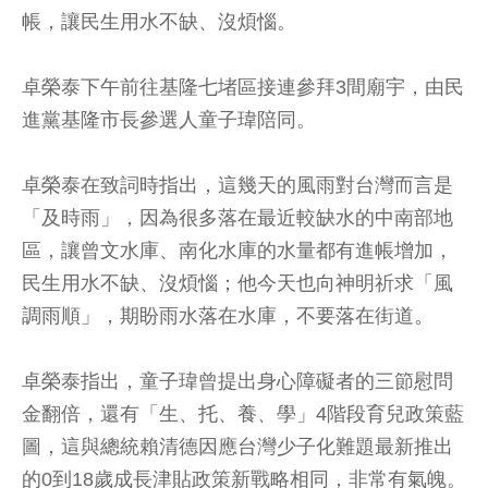
帳，讓民生用水不缺、沒煩惱。
卓榮泰下午前往基隆七堵區接連參拜3間廟宇，由民
進黨基隆市長參選人童子瑋陪同。
卓榮泰在致詞時指出，這幾天的風雨對台灣而言是
「及時雨」，因為很多落在最近較缺水的中南部地
區，讓曾文水庫、南化水庫的水量都有進帳增加，
民生用水不缺、沒煩惱；他今天也向神明祈求「風
調雨順」，期盼雨水落在水庫，不要落在街道。
卓榮泰指出，童子瑋曾提出身心障礙者的三節慰問
金翻倍，還有「生、托、養、學」4階段育兒政策藍
圖，這與總統賴清德因應台灣少子化難題最新推出
的0到18歲成長津貼政策新戰略相同，非常有氣魄。