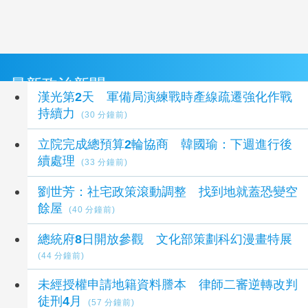
最新政治新聞
漢光第2天 軍備局演練戰時產線疏遷強化作戰
持續力
(30 分鐘前)
立院完成總預算2輪協商 韓國瑜：下週進行後
續處理
(33 分鐘前)
劉世芳：社宅政策滾動調整 找到地就蓋恐變空
餘屋
(40 分鐘前)
總統府8日開放參觀 文化部策劃科幻漫畫特展
(44 分鐘前)
未經授權申請地籍資料謄本 律師二審逆轉改判
徒刑4月
(57 分鐘前)