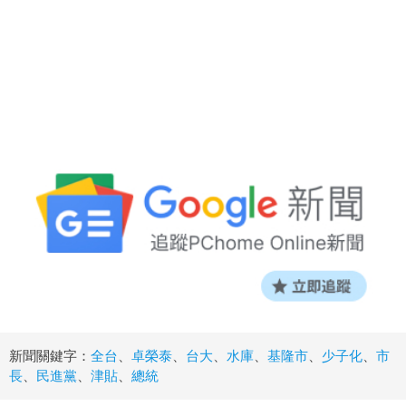
新聞關鍵字：
全台
、
卓榮泰
、
台大
、
水庫
、
基隆市
、
少子化
、
市
長
、
民進黨
、
津貼
、
總統