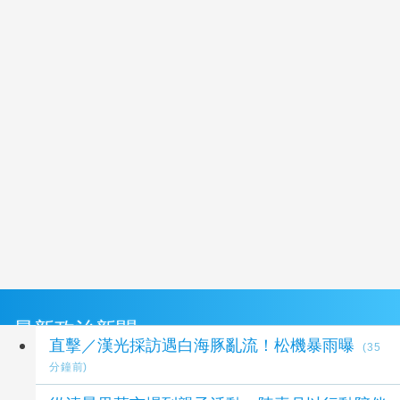
最新政治新聞
直擊／漢光採訪遇白海豚亂流！松機暴雨曝
(35
分鐘前)