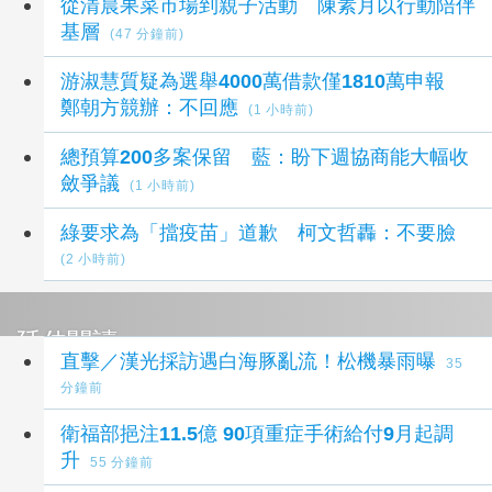
從清晨果菜市場到親子活動 陳素月以行動陪伴
基層
(47 分鐘前)
游淑慧質疑為選舉4000萬借款僅1810萬申報
鄭朝方競辦：不回應
(1 小時前)
總預算200多案保留 藍：盼下週協商能大幅收
斂爭議
(1 小時前)
綠要求為「擋疫苗」道歉 柯文哲轟：不要臉
(2 小時前)
延伸閱讀
直擊／漢光採訪遇白海豚亂流！松機暴雨曝
35
分鐘前
衛福部挹注11.5億 90項重症手術給付9月起調
升
55 分鐘前