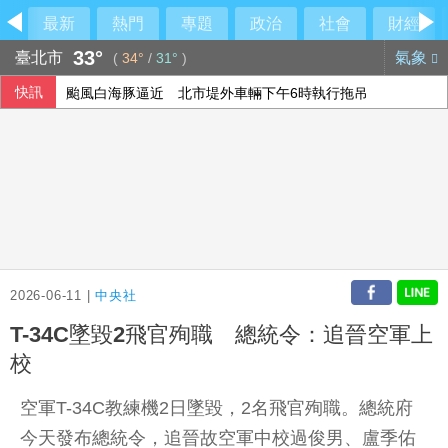
最新
熱門
專題
政治
社會
財經
33°
臺北市
氣象
(
34°
/
31°
)
快訊
颱風白海豚逼近 北市堤外車輛下午6時執行拖吊
直擊／漢光採訪遇白海豚亂流！松機暴雨曝
中以關係摩擦 以色列關閉駐成都總領事館
突破中國打壓 台灣獲邀出席太平洋島國論壇峰會
2026-06-11 |
中央社
T-34C墜毀2飛官殉職 總統令：追晉空軍上
校
空軍T-34C教練機2日墜毀，2名飛官殉職。總統府
今天發布總統令，追晉故空軍中校過俊男、盧季佑