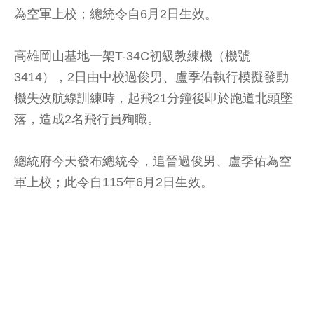
為空軍上校；總統令自6月2日生效。
高雄岡山基地一架T-34C初級教練機（機號
3414），2日由中校過俊男、盧季佑執行模擬發動
機失效航線訓練時，起飛21分鐘後即於跑道北頭墜
落，造成2名飛行員殉職。
總統府今天發布總統令，追晉過俊男、盧季佑為空
軍上校；此令自115年6月2日生效。