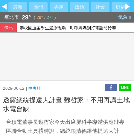
最新
熱門
專題
政治
社會
財經
28°
臺北市
氣象
(
29°
/
27°
)
快訊
泰校園血案學生還原現場 叮嚀媽媽別打電話防鈴響
2026-06-12 |
中央社
透露總統提遠大計畫 魏哲家：不用再講土地
水電會缺
台積電董事長魏哲家今天出席屏科半導體供應鏈專
區聯合動土典禮時說，總統賴清德跟他提遠大計