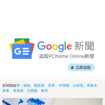
新聞關鍵字：
總統
、
魏哲家
、
世界
、
半導體
、
台積電
、
周春米
、
屏東
、
屏東縣
、
怎麼辦
、
教育