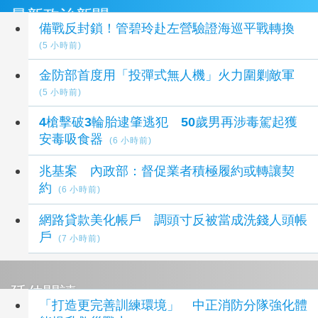
最新政治新聞
備戰反封鎖！管碧玲赴左營驗證海巡平戰轉換
(5 小時前)
金防部首度用「投彈式無人機」火力圍剿敵軍
(5 小時前)
4槍擊破3輪胎逮肇逃犯 50歲男再涉毒駕起獲
安毒吸食器
(6 小時前)
兆基案 內政部：督促業者積極履約或轉讓契
約
(6 小時前)
網路貸款美化帳戶 調頭寸反被當成洗錢人頭帳
戶
(7 小時前)
延伸閱讀
「打造更完善訓練環境」 中正消防分隊強化體