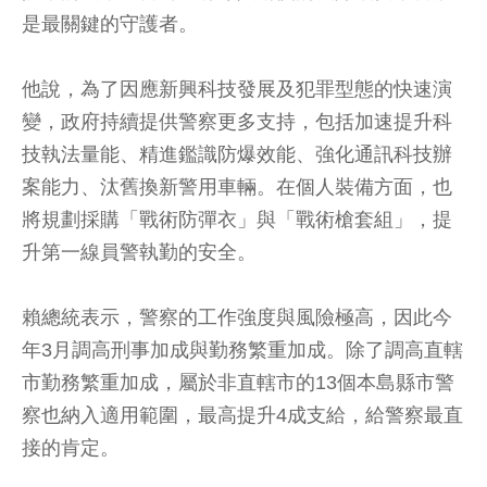
是最關鍵的守護者。
他說，為了因應新興科技發展及犯罪型態的快速演
變，政府持續提供警察更多支持，包括加速提升科
技執法量能、精進鑑識防爆效能、強化通訊科技辦
案能力、汰舊換新警用車輛。在個人裝備方面，也
將規劃採購「戰術防彈衣」與「戰術槍套組」，提
升第一線員警執勤的安全。
賴總統表示，警察的工作強度與風險極高，因此今
年3月調高刑事加成與勤務繁重加成。除了調高直轄
市勤務繁重加成，屬於非直轄市的13個本島縣市警
察也納入適用範圍，最高提升4成支給，給警察最直
接的肯定。