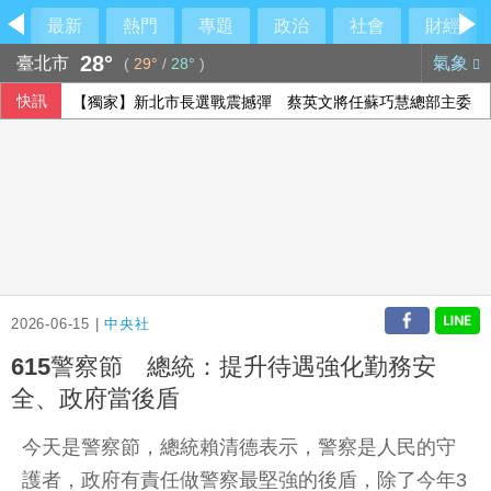
最新
熱門
專題
政治
社會
財經
28°
臺北市
氣象
(
29°
/
28°
)
快訊
【獨家】新北市長選戰震撼彈 蔡英文將任蘇巧慧總部主委
2026-06-15 |
中央社
615警察節 總統：提升待遇強化勤務安
全、政府當後盾
今天是警察節，總統賴清德表示，警察是人民的守
護者，政府有責任做警察最堅強的後盾，除了今年3