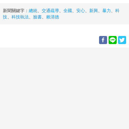
新聞關鍵字：
總統
、
交通疏導
、
全國
、
安心
、
新興
、
暴力
、
科
技
、
科技執法
、
臉書
、
賴清德