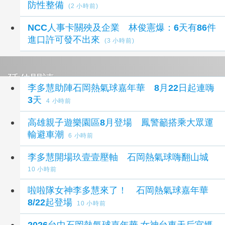
防性整備
(2 小時前)
NCC人事卡關殃及企業 林俊憲爆：6天有86件
進口許可發不出來
(3 小時前)
延伸閱讀
李多慧助陣石岡熱氣球嘉年華 8月22日起連嗨
3天
4 小時前
高雄親子遊樂園區8月登場 鳳警籲搭乘大眾運
輸避車潮
6 小時前
李多慧開場玖壹壹壓軸 石岡熱氣球嗨翻山城
10 小時前
啦啦隊女神李多慧來了！ 石岡熱氣球嘉年華
8/22起登場
10 小時前
2026台中石岡熱氣球嘉年華 女神台東天后宮媽