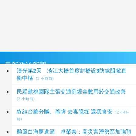
最新政治新聞
漢光第2天 淡江大橋首度封橋設3防線阻敵直
衝中樞
(2 小時前)
民眾黨桃園隊主張交通罰鍰全數用於交通改善
(2 小時前)
終結台糖分贓、蓋牌 去毒脫綠 還我食安
(2 小時
前)
颱風白海豚進逼 卓榮泰：高災害潛勢區加強預