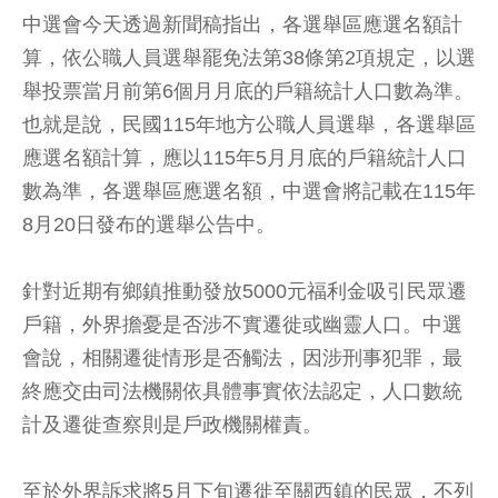
中選會今天透過新聞稿指出，各選舉區應選名額計
算，依公職人員選舉罷免法第38條第2項規定，以選
舉投票當月前第6個月月底的戶籍統計人口數為準。
也就是說，民國115年地方公職人員選舉，各選舉區
應選名額計算，應以115年5月月底的戶籍統計人口
數為準，各選舉區應選名額，中選會將記載在115年
8月20日發布的選舉公告中。
針對近期有鄉鎮推動發放5000元福利金吸引民眾遷
戶籍，外界擔憂是否涉不實遷徙或幽靈人口。中選
會說，相關遷徙情形是否觸法，因涉刑事犯罪，最
終應交由司法機關依具體事實依法認定，人口數統
計及遷徙查察則是戶政機關權責。
至於外界訴求將5月下旬遷徙至關西鎮的民眾，不列