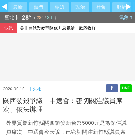
最新
熱門
專題
政治
社會
財經
28°
臺北市
氣象
(
29°
/
28°
)
快訊
美非農就業疲弱降低升息風險 歐股收紅
2026-06-15 |
中央社
關西發錢爭議 中選會：密切關注議員席
次、依法辦理
外界質疑新竹縣關西鎮發新台幣5000元是為保住議
員席次。中選會今天說，已密切關注新竹縣議員席