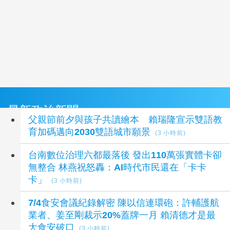
最新政治新聞
父親節前夕與孩子共讀繪本 賴瑞隆宣示雙語教
育加碼邁向2030雙語城市願景
(3 小時前)
台南數位治理六都最落後 發出110萬張實體卡卻
無整合 林燕祝怒轟：AI時代市民還在「卡卡
卡」
(3 小時前)
7/4食安會議紀錄解密 陳以信連環砲：許輔護航
業者、姜至剛裁示20%蓋牌一月 賴清德才是最
大食安破口
(3 小時前)