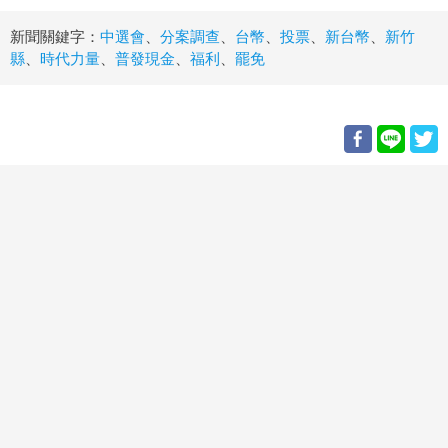
新聞關鍵字：
中選會
、
分案調查
、
台幣
、
投票
、
新台幣
、
新竹
縣
、
時代力量
、
普發現金
、
福利
、
罷免