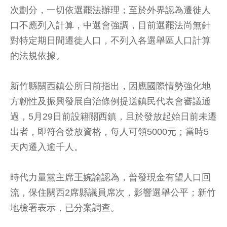
次劃分，一切依選罷法辦理；至於外界認為遷徙人
口不應列入計算，中選會強調，目前選罷法尚無針
對特定期日間遷徙人口，不列入各選舉區人口計算
的法規依據。
新竹縣關西鎮公所日前指出，因應國際情勢強化地
方韌性及振興發展自治條例提送鎮民代表會審議通
過，5月29日前設籍關西鎮，且於發放起始日前未遷
出者，即符合發放資格，每人可領5000元；當時5
天內遷入逾千人。
時代力量黨主席王婉諭認為，普發現金有望人口回
流，保住關西2席縣議員席次，影響選舉公平；新竹
地檢署表示，已分案調查。