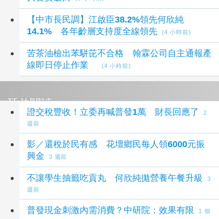
【中市長民調】江啟臣38.2%領先何欣純
14.1% 各年齡層支持度全線領先
(4 小時前)
苦茶油檢出苯駢芘不合格 翰霖公司自主通報產
線即日停止作業
(4 小時前)
延伸閱讀
證交稅豐收！立委再喊普發1萬 財長回應了
2
週前
影／還稅於民有感 花壇鄉民每人領6000元振
興金
3 週前
不讓學生抽籤吃貢丸 何欣純拋營養午餐升級
3
週前
普發現金刺激內需消費？中研院：效果有限
1 個