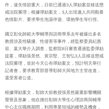
件，違失情節重大，日前已通過3人彈劾案並移送懲
戒法院審理；根據彈劾案文，3人出現邀人共同觀看
色情影片、要求學生泡湯伴遊、環抱學生等行徑。
國立彰化師範大學輔導與諮商學系去年被爆出多名
教授涉及性騷擾、性侵害等事件，經監察委員紀惠
容、葉大華介入調查，監察院8日審查通過監委彈劾
提案，彈劾張景然、黃宗堅、王智弘3人且移送懲戒
法院審理，並於今天公布彈劾案文，預計明天舉行
記者會，要求教育部督導彰師大與地方主管改進，
還受害者公道。
根據彈劾案文，彰師大前教授張景然嚴重影響機關
聲譽及形象，他在擔任彰師大學生心理諮商與輔導
中心主任職務期間，利用專業領域的權勢及機會，