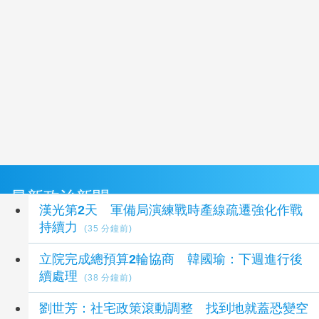
最新政治新聞
漢光第2天 軍備局演練戰時產線疏遷強化作戰
持續力
(35 分鐘前)
立院完成總預算2輪協商 韓國瑜：下週進行後
續處理
(38 分鐘前)
劉世芳：社宅政策滾動調整 找到地就蓋恐變空