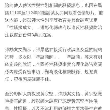
除向他人傳送性與性別相關的騷擾訊息，也因在民
國111年至112年間邀請某女共同觀看色情影片、贈
送內褲，經彰師大性別平等教育委員會調查認定
「性騷擾成立」，遭彰化縣政府以違反性騷擾防治
法裁處新台幣3萬元在案。
彈劾案文顯示，張景然在接受行政調查及監察院約
詢時，多次以「準諮商師」、「準諮商」等未有明
確定義的說詞，企圖將性騷擾事實合理化為諮商關
係內應受保密事項，顯為淡化權勢關係、規避責
任，犯後態度確屬不佳。
至於彰師大前教授黃宗堅，彈劾案文指，黃宗堅嚴
重損害師道，經彰師大調查已認定黃宗堅有性侵
害、性騷擾，以及不當利用教師權力要求學生在教