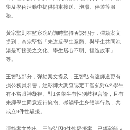
學及學術活動中提供開車接送、泡湯、伴遊等服
務。
黃宗堅則在監察院約詢時堅持否認犯行，彈劾案文
提到，黃宗堅指「未違反學生意願、與學生共同泡
湯是可接受之文化、學生居心不明、捏造故事」
等。
王智弘部分，彈劾案文提及，王智弘有違師道更有
損公務員名譽，經彰師大調查認定王智弘對6名學生
有不當眼神凝視、對1名學生有性別歧視言論，且有
未經學生同意逕行擁抱、碰觸學生身體等行為，共
成立9件性騷擾。
彈劾案文指出，王智弘因9件性騷擾案，已經彰師大