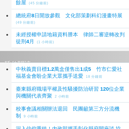
餘屋
(45 分鐘前)
總統府8日開放參觀 文化部策劃科幻漫畫特展
(49 分鐘前)
未經授權申請地籍資料謄本 律師二審逆轉改判
徒刑4月
(1 小時前)
延伸閱讀
中秋義賣目標1.2萬盒僅售出1成5 竹市仁愛社
福基金會盼企業大眾攜手送愛
18 分鐘前
臺東縣府職場平權及性騷擾防治研習 120位企業
與機關代表齊聚
2 小時前
校事會議相關辦法退回 民團籲第三方分流機
制
9 小時前
深入信仰重鎮！內政部攜手彰化縣府開座談 協