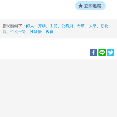
新聞關鍵字：
師大
、
彈劾
、
主管
、
公務員
、
台幣
、
大華
、
彰化
縣
、
性別平等
、
性騷擾
、
教育