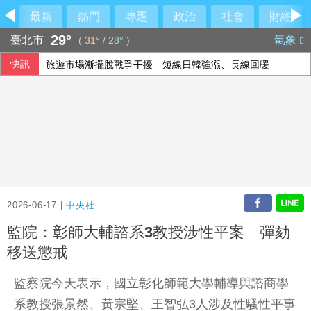
最新
熱門
專題
政治
社會
財經
29°
臺北市
氣象
(
31°
/
28°
)
快訊
旅遊市場漸擺脫戰爭干擾 短線日韓強漲、長線回暖
宏碁第2季雙率雙升 淨利21.72億元創疫情後新高
外送專法上路2週 Uber Eats：低報酬者收入增逾18%
外野助殺王連霸中 郭天信喊話挑戰生涯百助殺
2026-06-17 |
中央社
監院：彰師大輔諮系3教授涉性平案 彈劾
移送懲戒
監察院今天表示，國立彰化師範大學輔導與諮商學
系教授張景然、黃宗堅、王智弘3人涉及性騷性平事