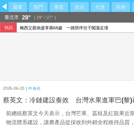
最新
熱門
專題
政治
社會
財經
28°
臺北市
(
29°
/
27°
)
快訊
梅西父親病逝享壽68歲 一路陪伴兒子闖蕩足壇
2026-06-20 |
中央社
蔡英文：冷鏈建設奏效 台灣水果進軍巴(黎
前總統蔡英文今天表示，台灣芒果、荔枝及紅龍果近期
物流體系建設，讓農產品從採收到外銷全程維持品質