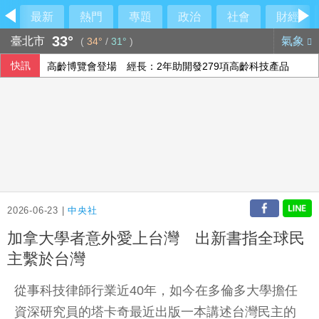
最新
熱門
專題
政治
社會
財經
33°
臺北市
氣象
(
34°
/
31°
)
快訊
高齡博覽會登場 經長：2年助開發279項高齡科技產品
阿根廷私有財產法引民怨 數千人抗議與警方爆發衝突
陳時中稱曾提醒疫苗掮客 陳智菡怒列時間軸
院區停電 政院：設備老舊欲更新盼立院儘速通過預算
2026-06-23 |
中央社
加拿大學者意外愛上台灣 出新書指全球民
主繫於台灣
從事科技律師行業近40年，如今在多倫多大學擔任
資深研究員的塔卡奇最近出版一本講述台灣民主的