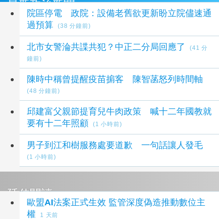
最新政治新聞
院區停電 政院：設備老舊欲更新盼立院儘速通
過預算
(38 分鐘前)
北市女警淪共諜共犯？中正二分局回應了
(41 分
鐘前)
陳時中稱曾提醒疫苗掮客 陳智菡怒列時間軸
(48 分鐘前)
邱建富父親節提育兒牛肉政策 喊十二年國教就
要有十二年照顧
(1 小時前)
男子到江和樹服務處要道歉 一句話讓人發毛
(1 小時前)
延伸閱讀
歐盟AI法案正式生效 監管深度偽造推動數位主
權
1 天前