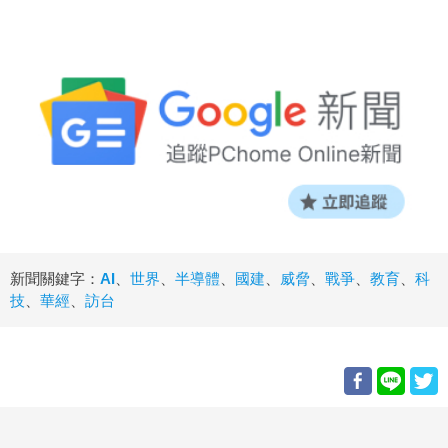
新聞關鍵字：
AI
、
世界
、
半導體
、
國建
、
威脅
、
戰爭
、
教育
、
科
技
、
華經
、
訪台