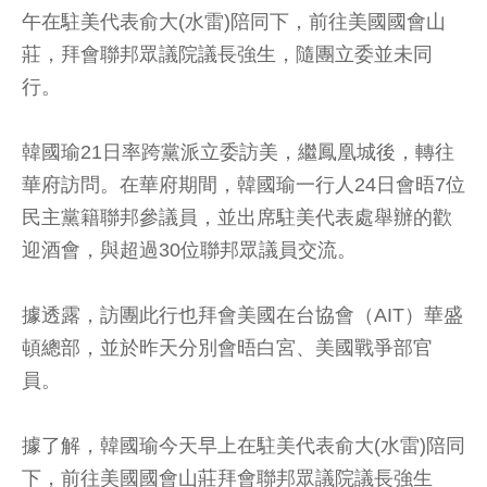
午在駐美代表俞大(水雷)陪同下，前往美國國會山
莊，拜會聯邦眾議院議長強生，隨團立委並未同
行。
韓國瑜21日率跨黨派立委訪美，繼鳳凰城後，轉往
華府訪問。在華府期間，韓國瑜一行人24日會晤7位
民主黨籍聯邦參議員，並出席駐美代表處舉辦的歡
迎酒會，與超過30位聯邦眾議員交流。
據透露，訪團此行也拜會美國在台協會（AIT）華盛
頓總部，並於昨天分別會晤白宮、美國戰爭部官
員。
據了解，韓國瑜今天早上在駐美代表俞大(水雷)陪同
下，前往美國國會山莊拜會聯邦眾議院議長強生