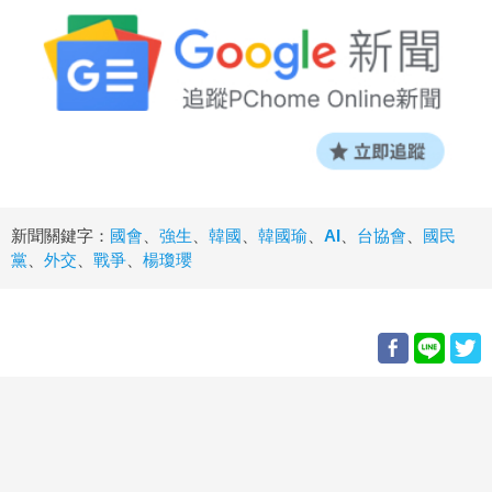
新聞關鍵字：
國會
、
強生
、
韓國
、
韓國瑜
、
AI
、
台協會
、
國民
黨
、
外交
、
戰爭
、
楊瓊瓔