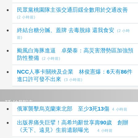
民眾黨桃園隊主張交通罰鍰全數用於交通改善
(2 小時前)
終結台糖分贓、蓋牌 去毒脫綠 還我食安
(2 小時
前)
颱風白海豚進逼 卓榮泰：高災害潛勢區加強預
防性整備
(2 小時前)
NCC人事卡關殃及企業 林俊憲爆：6天有86件
進口許可發不出來
(3 小時前)
延伸閱讀
俄軍襲擊烏克蘭東北部 至少3死13傷
4 小時前
出版界痛失巨擘！高希均辭世享壽90歲 創辦
《天下、遠見》生前遺願曝光
4 小時前