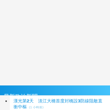
最新政治新聞
漢光第2天 淡江大橋首度封橋設3防線阻敵直
衝中樞
(1 小時前)