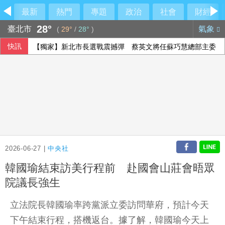
最新
熱門
專題
政治
社會
財經
28°
臺北市
氣象
(
29°
/
28°
)
快訊
【獨家】新北市長選戰震撼彈 蔡英文將任蘇巧慧總部主委
2026-06-27 |
中央社
韓國瑜結束訪美行程前 赴國會山莊會晤眾
院議長強生
立法院長韓國瑜率跨黨派立委訪問華府，預計今天
下午結束行程，搭機返台。據了解，韓國瑜今天上