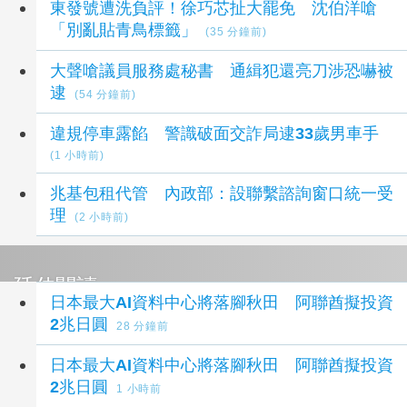
東發號遭洗負評！徐巧芯扯大罷免 沈伯洋嗆
「別亂貼青鳥標籤」
(35 分鐘前)
大聲嗆議員服務處秘書 通緝犯還亮刀涉恐嚇被
逮
(54 分鐘前)
違規停車露餡 警識破面交詐局逮33歲男車手
(1 小時前)
兆基包租代管 內政部：設聯繫諮詢窗口統一受
理
(2 小時前)
延伸閱讀
日本最大AI資料中心將落腳秋田 阿聯酋擬投資
2兆日圓
28 分鐘前
日本最大AI資料中心將落腳秋田 阿聯酋擬投資
2兆日圓
1 小時前