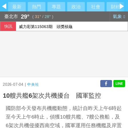
最新
熱門
專題
政治
社會
財經
29°
臺北市
氣象
(
31°
/
28°
)
快訊
威力彩第115063期 頭獎槓龜
設局詐騙慈濟10.6億 前彰化律師公會理事長陳昱瑄續押禁見
在野質疑NCC主秘協商預算 政院：委員全出缺所致
德媒：中歐開始為可能升級的貿易摩擦做準備
2026-07-04 |
中央社
10艘共艦6架次共機擾台 國軍監控
國防部今天發布共機艦動態，統計自昨天上午6時起
至今天上午6時止，偵獲10艘共艦、7艘公務船，及
6架次共機侵擾西南空域，國軍運用任務機艦及岸置