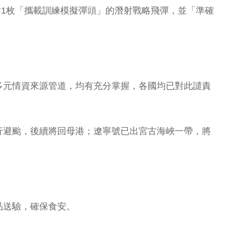
射1枚「攜載訓練模擬彈頭」的潛射戰略飛彈，並「準確
。
多元情資來源管道，均有充分掌握，各國均已對此譴責
行避颱，後續將回母港；遼寧號已出宮古海峽一帶，將
品送驗，確保食安。