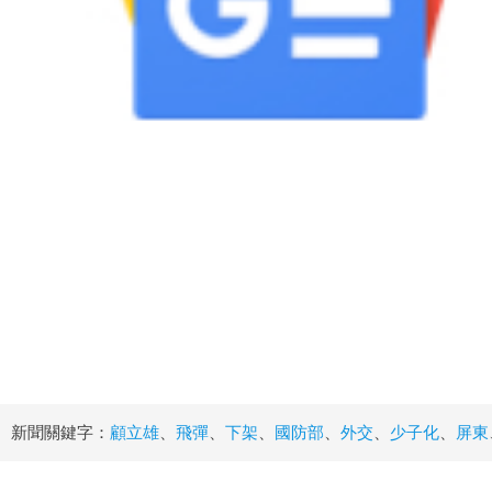
新聞關鍵字：
顧立雄
、
飛彈
、
下架
、
國防部
、
外交
、
少子化
、
屏東