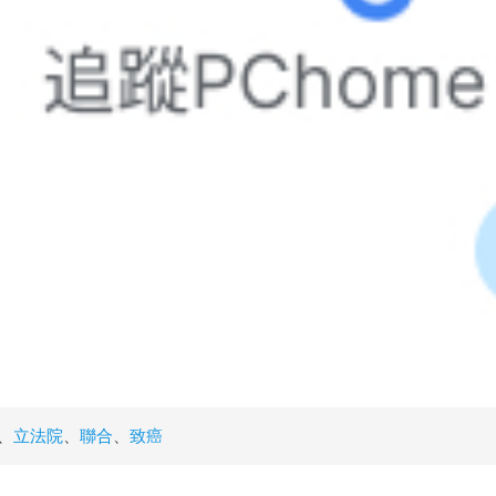
、
立法院
、
聯合
、
致癌