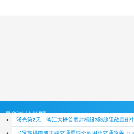
最新政治新聞
漢光第2天 淡江大橋首度封橋設3防線阻敵直衝
民眾黨桃園隊主張交通罰鍰全數用於交通改善
(2