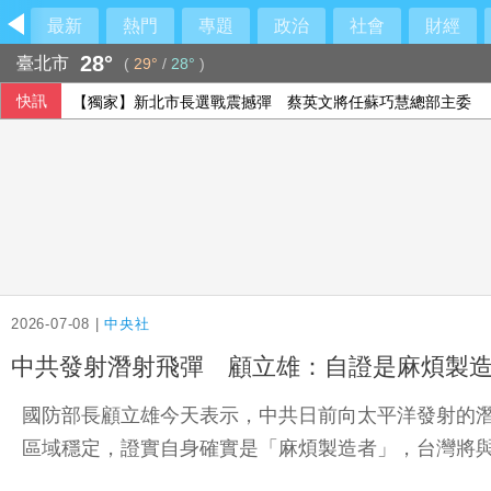
最新
熱門
專題
政治
社會
財經
28°
臺北市
(
29°
/
28°
)
快訊
【獨家】新北市長選戰震撼彈 蔡英文將任蘇巧慧總部主委
2026-07-08 |
中央社
中共發射潛射飛彈 顧立雄：自證是麻煩製
國防部長顧立雄今天表示，中共日前向太平洋發射的
區域穩定，證實自身確實是「麻煩製造者」，台灣將