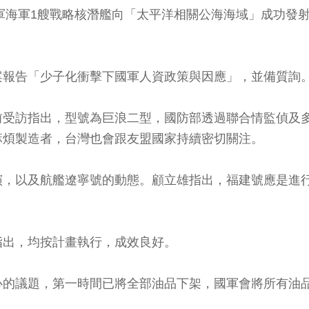
放軍海軍1艘戰略核潛艦向「太平洋相關公海海域」成功發
案報告「少子化衝擊下國軍人資政策與因應」，並備質詢
前受訪指出，型號為巨浪二型，國防部透過聯合情監偵及
麻煩製造者，台灣也會跟友盟國家持續密切關注。
演，以及航艦遼寧號的動態。顧立雄指出，福建號應是進
指出，均按計畫執行，成效良好。
心的議題，第一時間已將全部油品下架，國軍會將所有油