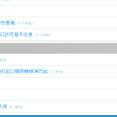
防性整備
(3 小時前)
進口許可發不出來
(3 小時前)
小時前
突病毒(HPV)引起口咽癌轉移淋巴結
7 小時前
入席
8 小時前