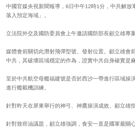
中國官媒央視新聞報導，6日中午12時1分，中共解
落入預定海域」。
立法院外交及國防委員會上午邀請國防部長顧立雄專
媒體會前關切此潛射飛彈型號、發射位置。顧立雄會
中共，其破壞區域穩定的作為，證實中共自身確實是
至於中共航空母艦福建號是否於西沙一帶進行區域操
進行艦載機訓練。
針對昨天在屏東舉行的神弓、神鷹操演成效。顧立雄
針對致癌油議題，顧立雄強調，食安一直是國軍最關