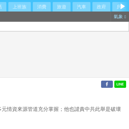
活
上班族
消費
旅遊
汽車
政府
房產
氣象
多元情資來源管道充分掌握；他也譴責中共此舉是破壞