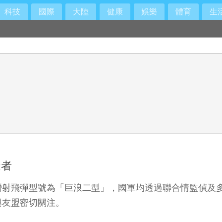
科技
國際
大陸
健康
娛樂
體育
生
造者
潛射飛彈型號為「巨浪二型」，國軍均透過聯合情監偵及
與友盟密切關注。