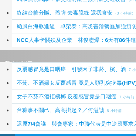
終結台糖分贓、蓋牌 去毒脫綠 還我食安
(3 小時前)
颱風白海豚進逼 卓榮泰：高災害潛勢區加強預
NCC人事卡關殃及企業 林俊憲爆：6天有86件
延伸閱讀
反覆感冒竟是口咽癌 引發因子非菸、檳、酒
7 
不菸、不酒婦女反覆感冒 竟是人類乳
女子不菸不酒拒檳榔 反覆感冒竟是口咽癌
7 小時前
台糖事不關己、高高掛起？／何溢誠
8 小時前
還原7/4會議 與會專家：中聯代表是中途應要求