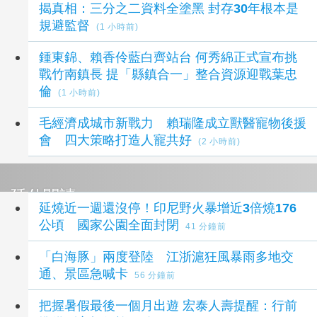
揭真相：三分之二資料全塗黑 封存30年根本是
規避監督
(1 小時前)
鍾東錦、賴香伶藍白齊站台 何秀綿正式宣布挑
戰竹南鎮長 提「縣鎮合一」整合資源迎戰葉忠
倫
(1 小時前)
毛經濟成城市新戰力 賴瑞隆成立獸醫寵物後援
會 四大策略打造人寵共好
(2 小時前)
延伸閱讀
延燒近一週還沒停！印尼野火暴增近3倍燒176
公頃 國家公園全面封閉
41 分鐘前
「白海豚」兩度登陸 江浙滬狂風暴雨多地交
通、景區急喊卡
56 分鐘前
把握暑假最後一個月出遊 宏泰人壽提醒：行前