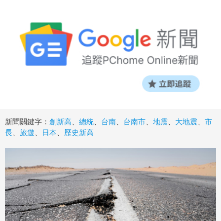
新聞關鍵字：
創新高
、
總統
、
台南
、
台南市
、
地震
、
大地震
、
市
長
、
旅遊
、
日本
、
歷史新高