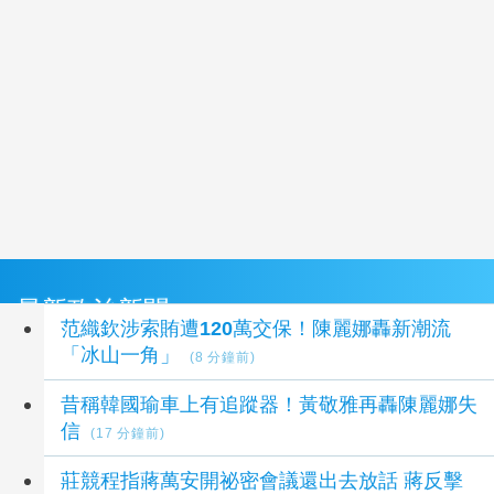
最新政治新聞
范織欽涉索賄遭120萬交保！陳麗娜轟新潮流
「冰山一角」
(8 分鐘前)
昔稱韓國瑜車上有追蹤器！黃敬雅再轟陳麗娜失
信
(17 分鐘前)
莊競程指蔣萬安開祕密會議還出去放話 蔣反擊