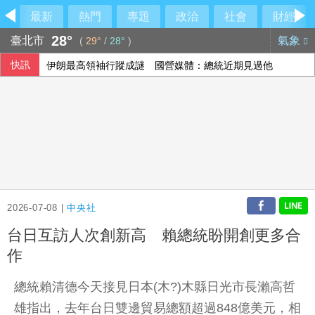
最新
熱門
專題
政治
社會
財經
28°
臺北市
氣象
(
29°
/
28°
)
快訊
伊朗最高領袖行蹤成謎 國營媒體：總統近期見過他
傳土耳其限制商船入黑海 官員：船舶通行依然順暢
澤倫斯基：最多5萬名北韓軍人將部署至俄羅斯
李逸洋批原爆典禮矮化台灣 長崎市稱與去年同無降格
2026-07-08 |
中央社
台日互訪人次創新高 賴總統盼開創更多合
作
總統賴清德今天接見日本(木?)木縣日光市長瀨高哲
雄指出，去年台日雙邊貿易總額超過848億美元，相