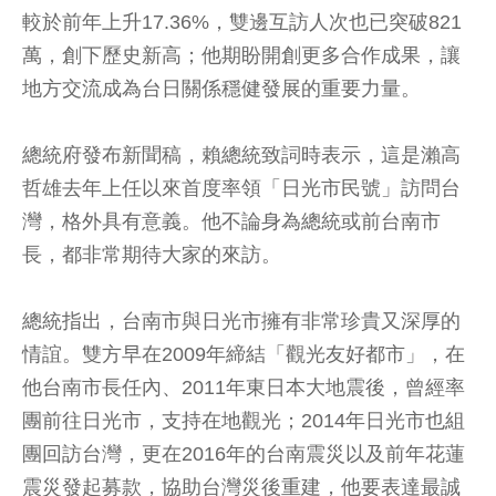
較於前年上升17.36%，雙邊互訪人次也已突破821
萬，創下歷史新高；他期盼開創更多合作成果，讓
地方交流成為台日關係穩健發展的重要力量。
總統府發布新聞稿，賴總統致詞時表示，這是瀨高
哲雄去年上任以來首度率領「日光市民號」訪問台
灣，格外具有意義。他不論身為總統或前台南市
長，都非常期待大家的來訪。
總統指出，台南市與日光市擁有非常珍貴又深厚的
情誼。雙方早在2009年締結「觀光友好都市」，在
他台南市長任內、2011年東日本大地震後，曾經率
團前往日光市，支持在地觀光；2014年日光市也組
團回訪台灣，更在2016年的台南震災以及前年花蓮
震災發起募款，協助台灣災後重建，他要表達最誠