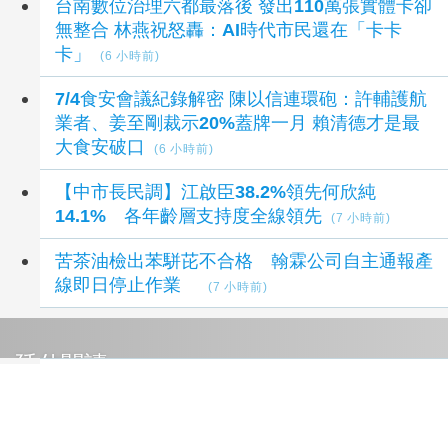
台南數位治理六都最落後 發出110萬張實體卡卻
無整合 林燕祝怒轟：AI時代市民還在「卡卡
卡」
(6 小時前)
7/4食安會議紀錄解密 陳以信連環砲：許輔護航
業者、姜至剛裁示20%蓋牌一月 賴清德才是最
大食安破口
(6 小時前)
【中市長民調】江啟臣38.2%領先何欣純
14.1% 各年齡層支持度全線領先
(7 小時前)
苦茶油檢出苯駢芘不合格 翰霖公司自主通報產
線即日停止作業
(7 小時前)
延伸閱讀
士檢寄發檢察長親簽信函給301位里長 攜手守
護家鄉的一票
10 小時前