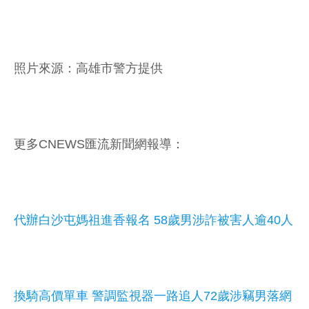
照片來源：高雄市警方提供
更多CNEWS匯流新聞網報導：
代辦白沙屯媽祖進香報名 58歲男涉詐被害人逾40人
換騎高價單車 警調監視器一路追人72歲涉竊男落網