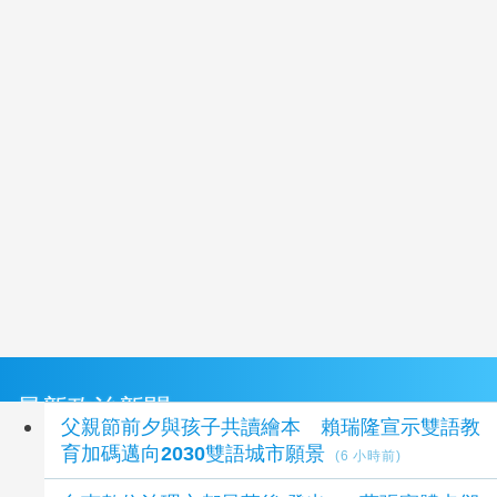
最新政治新聞
父親節前夕與孩子共讀繪本 賴瑞隆宣示雙語教
育加碼邁向2030雙語城市願景
(6 小時前)