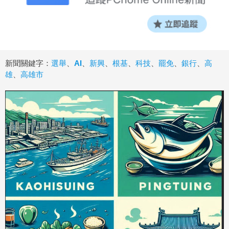
新聞關鍵字：
選舉
、
AI
、
新興
、
根基
、
科技
、
罷免
、
銀行
、
高
雄
、
高雄市