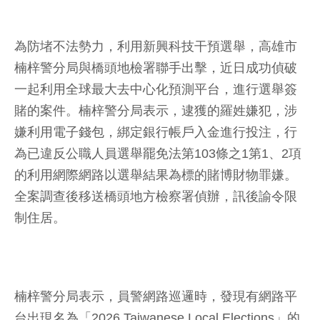
為防堵不法勢力，利用新興科技干預選舉，高雄市
楠梓警分局與橋頭地檢署聯手出擊，近日成功偵破
一起利用全球最大去中心化預測平台，進行選舉簽
賭的案件。楠梓警分局表示，逮獲的羅姓嫌犯，涉
嫌利用電子錢包，綁定銀行帳戶入金進行投注，行
為已違反公職人員選舉罷免法第103條之1第1、2項
的利用網際網路以選舉結果為標的賭博財物罪嫌。
全案調查後移送橋頭地方檢察署偵辦，訊後諭令限
制住居。
楠梓警分局表示，員警網路巡邏時，發現有網路平
台出現名為「2026 Taiwanese Local Elections」的