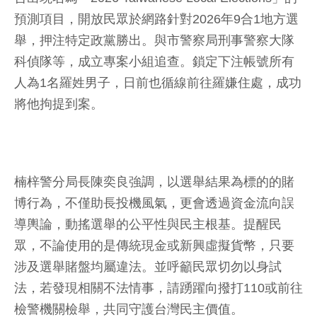
預測項目，開放民眾於網路針對2026年9合1地方選
舉，押注特定政黨勝出。與市警察局刑事警察大隊
科偵隊等，成立專案小組追查。鎖定下注帳號所有
人為1名羅姓男子，日前也循線前往羅嫌住處，成功
將他拘提到案。
楠梓警分局長陳奕良強調，以選舉結果為標的的賭
博行為，不僅助長投機風氣，更會透過資金流向誤
導輿論，動搖選舉的公平性與民主根基。提醒民
眾，不論使用的是傳統現金或新興虛擬貨幣，只要
涉及選舉賭盤均屬違法。並呼籲民眾切勿以身試
法，若發現相關不法情事，請踴躍向撥打110或前往
檢警機關檢舉，共同守護台灣民主價值。