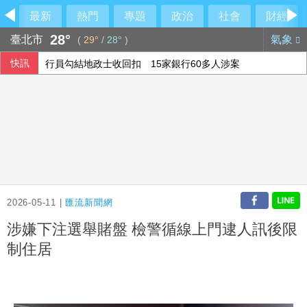
最新
熱門
專題
政治
社會
財經
28°
臺北市
氣象
(
29°
/
28°
)
快訊
行員勾結地政士收回扣 15家銀行60多人涉案
6月國銀放款單月新高 個人貸款暴增2575億
民俗月不怕阿飄作祟 6張神明卡護佑平安
2026-05-11 |
匯流新聞網
涉嫌下注選舉賭盤 檢警循線上門逮人訊後限
制住居