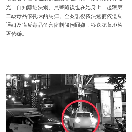
光，自知難逃法網。員警隨後也在她身上，起獲第
二級毒品依托咪酯菸彈。全案訊後依法逮捕依遺棄
通緝及違反毒品危害防制條例罪嫌，移送花蓮地檢
署偵辦。