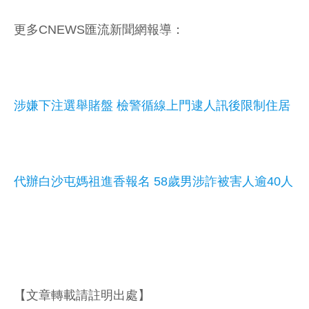
更多CNEWS匯流新聞網報導：
涉嫌下注選舉賭盤 檢警循線上門逮人訊後限制住居
代辦白沙屯媽祖進香報名 58歲男涉詐被害人逾40人
【文章轉載請註明出處】