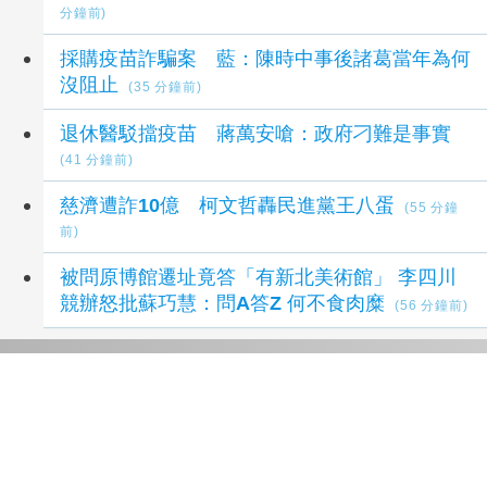
分鐘前)
採購疫苗詐騙案 藍：陳時中事後諸葛當年為何
沒阻止
(35 分鐘前)
退休醫駁擋疫苗 蔣萬安嗆：政府刁難是事實
(41 分鐘前)
慈濟遭詐10億 柯文哲轟民進黨王八蛋
(55 分鐘
前)
被問原博館遷址竟答「有新北美術館」 李四川
競辦怒批蘇巧慧：問A答Z 何不食肉糜
(56 分鐘前)
延伸閱讀
萬里溪堰塞湖集水區僅些微雨量 維持穩定溢
流
2 小時前
颱風白海豚影響 台東吹焚風出現風飛沙
2 小時