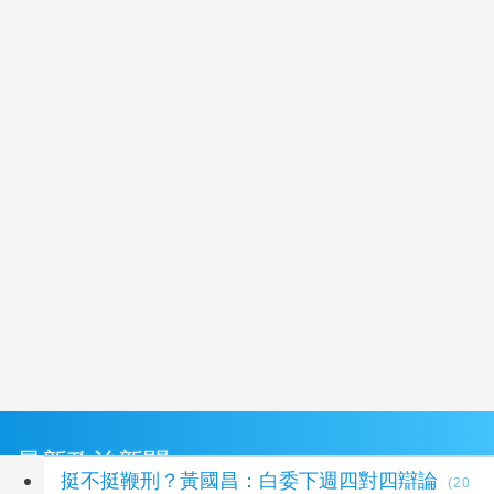
最新政治新聞
挺不挺鞭刑？黃國昌：白委下週四對四辯論
(20