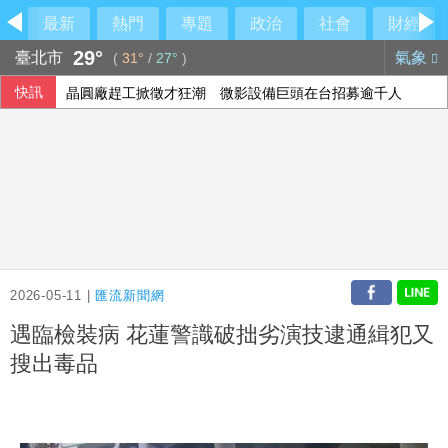
最新
熱門
專題
政治
社會
財經
29°
臺北市
氣象
(
31°
/
27°
)
快訊
晶圓廠趕工掀徵才狂潮 微影設備巨頭在台招募逾千人
颱風白海豚環流釀強陣風驟雨 新北92起災情
慈濟遭詐10億 柯文哲轟民進黨王八蛋
長野安曇野暴雨釀土石流 燕岳山區390名住宿客受困
2026-05-11 |
匯流新聞網
遇臨檢裝病 花蓮警識破拙劣演技逮通緝犯又
搜出毒品