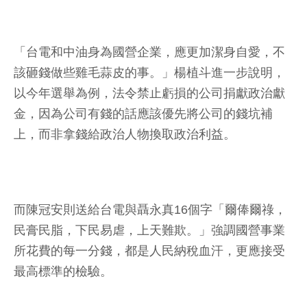
「台電和中油身為國營企業，應更加潔身自愛，不
該砸錢做些雞毛蒜皮的事。」楊植斗進一步說明，
以今年選舉為例，法令禁止虧損的公司捐獻政治獻
金，因為公司有錢的話應該優先將公司的錢坑補
上，而非拿錢給政治人物換取政治利益。
而陳冠安則送給台電與聶永真16個字「爾俸爾祿，
民膏民脂，下民易虐，上天難欺。」強調國營事業
所花費的每一分錢，都是人民納稅血汗，更應接受
最高標準的檢驗。