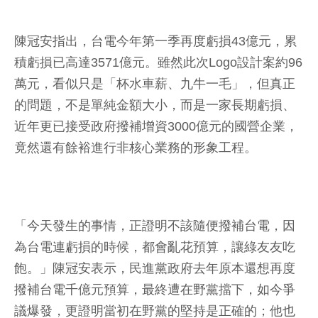
陳冠安指出，台電今年第一季再度虧損43億元，累
積虧損已高達3571億元。雖然此次Logo設計案約96
萬元，看似只是「杯水車薪、九牛一毛」，但真正
的問題，不是單純金額大小，而是一家長期虧損、
近年更已接受政府撥補增資3000億元的國營企業，
竟然還有餘裕進行非核心業務的形象工程。
「今天發生的事情，正證明不該隨便撥補台電，因
為台電連虧損的時候，都會亂花預算，讓綠友友吃
飽。」陳冠安表示，民進黨政府去年原本還想再度
撥補台電千億元預算，最終遭在野黨擋下，如今爭
議爆發，更證明當初在野黨的堅持是正確的；他也