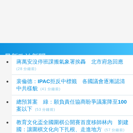
最新政治新聞
蔣萬安沒停班課搬氣象署挨轟 北市府急回應
(28 分鐘前)
裴倫德：IPAC拒反中標籤 各國議會逐漸認清
中共樣貌
(41 分鐘前)
總預算案 綠：願負責任協商盼爭議案降至100
案以下
(53 分鐘前)
教育文化盃全國圍棋公開賽首度移師林內 劉建
國：讓圍棋文化向下扎根、走進地方
(57 分鐘前)