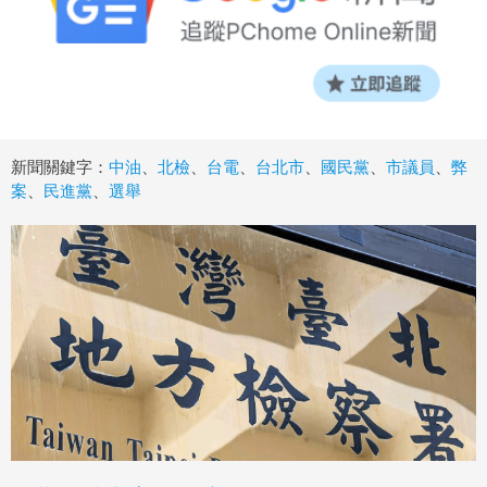
新聞關鍵字：
中油
、
北檢
、
台電
、
台北市
、
國民黨
、
市議員
、
弊
案
、
民進黨
、
選舉