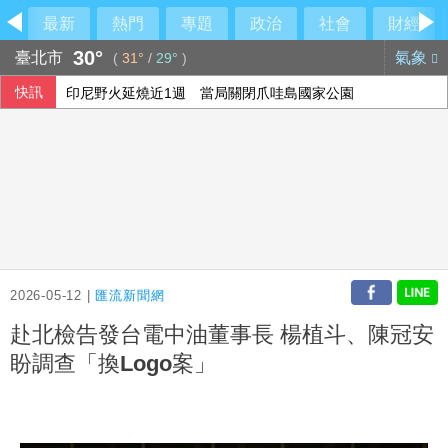
最新
熱門
專題
政治
社會
財經
30°
臺北市
氣象
(
31°
/
29°
)
快訊
印尼野火延燒近1週 當局關閉爪哇島國家公園
金控第2季海外曝險破31兆創高 日本年增45%居冠
蔣萬安沒停班課搬氣象署挨轟 北市府急回應
烏克蘭志工長年致力尋回戰爭遺體 前線遇難數千人追悼
2026-05-12 |
匯流新聞網
赴北檢告發台電中油董事長 楊植斗、陳冠安
盼調查「換Logo案」