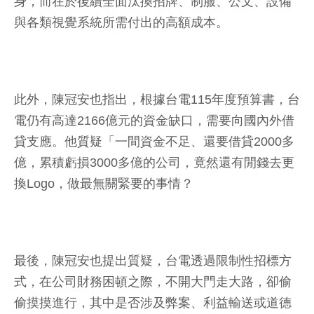
身，而在於後續全面汰換招牌、制服、公文、設備
與各類視覺系統所需付出的高額成本。
此外，陳冠安也指出，根據台電115年度預算書，台
電仍有高達2166億元的資金缺口，需要向國內外借
貸支應。他質疑「一間資金不足、還要借貸2000多
億，累積虧損3000多億的公司，竟然還有閒錢去更
換Logo，做最無關緊要的事情？
最後，陳冠安也提出質疑，台電透過限制性招標方
式，在公司財務困頓之際，不開大門走大路，卻偷
偷摸摸進行，其中是否涉及弊案、利益輸送或道德