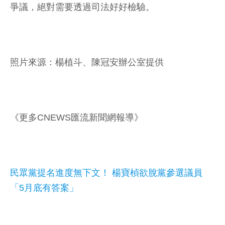
爭議，絕對需要透過司法好好檢驗。
照片來源：楊植斗、陳冠安辦公室提供
《更多CNEWS匯流新聞網報導》
民眾黨提名進度無下文！ 楊寶楨欲脫黨參選議員
「5月底有答案」