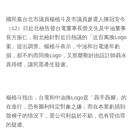
國民黨台北市議員楊植斗及市議員參選人陳冠安今
（12）日赴北檢告發台電董事長曾文生及中油董事
長方振仁，盼北檢針對近日熱議的「近百萬換Logo
案」提出調查。楊植斗表示，中油和台電連年虧
損，卻不約而同換Logo，又那麼剛好由設計師聶永
真得標，讓民眾產生疑慮。
楊植斗指出，台電和中油換Logo是「聶手聶腳」的
在進行，恐有圖利特定對象之嫌；而在本業虧損到
脫褲子的情況下，置公司利益於不顧，也有背信罪
的疑慮。