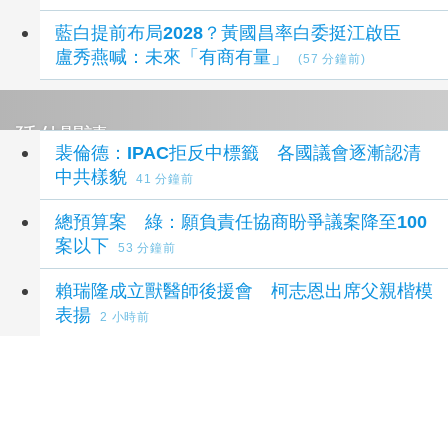
藍白提前布局2028？黃國昌率白委挺江啟臣
盧秀燕喊：未來「有商有量」
(57 分鐘前)
延伸閱讀
裴倫德：IPAC拒反中標籤 各國議會逐漸認清
中共樣貌
41 分鐘前
總預算案 綠：願負責任協商盼爭議案降至100
案以下
53 分鐘前
賴瑞隆成立獸醫師後援會 柯志恩出席父親楷模
表揚
2 小時前
預言陳時中將接閣揆！徐巧芯曝這些事全連上
2
小時前
鄭麗文1句「台灣不是國家」引綠委接力圍剿
2