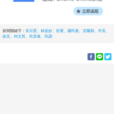
新聞關鍵字：
吳宗憲
、
林姿妙
、
初選
、
國民黨
、
宜蘭縣
、
市長
、
政見
、
柯文哲
、
民眾黨
、
民調