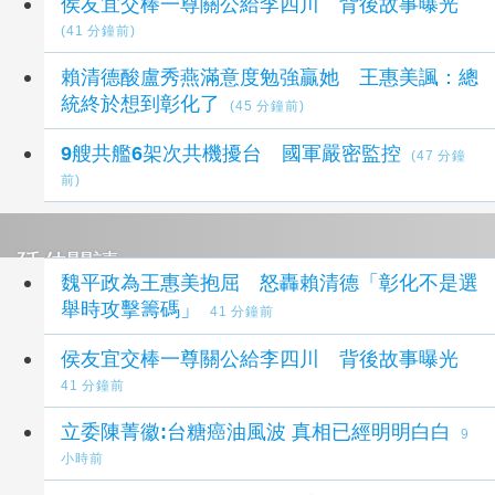
侯友宜交棒一尊關公給李四川 背後故事曝光
(41 分鐘前)
賴清德酸盧秀燕滿意度勉強贏她 王惠美諷：總
統終於想到彰化了
(45 分鐘前)
9艘共艦6架次共機擾台 國軍嚴密監控
(47 分鐘
前)
延伸閱讀
魏平政為王惠美抱屈 怒轟賴清德「彰化不是選
舉時攻擊籌碼」
41 分鐘前
侯友宜交棒一尊關公給李四川 背後故事曝光
41 分鐘前
立委陳菁徽:台糖癌油風波 真相已經明明白白
9
小時前