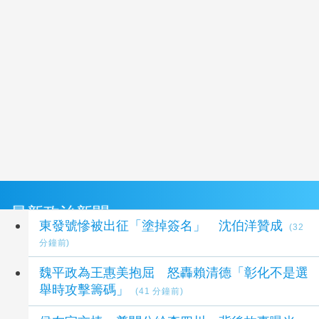
最新政治新聞
東發號慘被出征「塗掉簽名」 沈伯洋贊成
(32
分鐘前)
魏平政為王惠美抱屈 怒轟賴清德「彰化不是選
舉時攻擊籌碼」
(41 分鐘前)