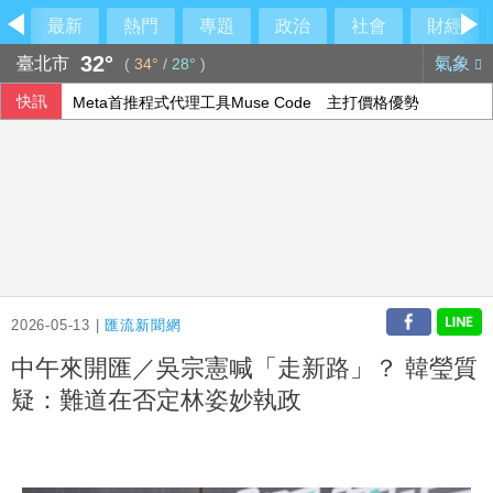
最新
熱門
專題
政治
社會
財經
32°
臺北市
氣象
(
34°
/
28°
)
快訊
Meta首推程式代理工具Muse Code 主打價格優勢
喝咖啡對心血管有益還有害？每日可以喝幾杯咖啡？美心臟協
台股4天漲4678點 這6檔台股ETF漲幅逾20%
台股早盤跌逾500點 權值股漲跌互見
2026-05-13 |
匯流新聞網
中午來開匯／吳宗憲喊「走新路」？ 韓瑩質
疑：難道在否定林姿妙執政