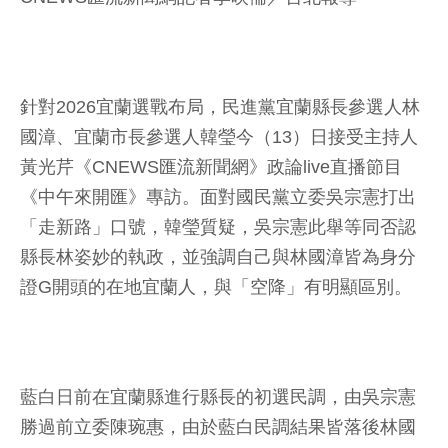
針對2026宜蘭選戰布局，民進黨宜蘭縣長參選人林
國漳、宜蘭市長參選人韓瑩今（13）日接受主持人
黃光芹《CNEWS匯流新聞網》政論live直播節目
《中午來開匯》專訪。面對國民黨立委吳宗憲打出
「走新路」口號，韓瑩質疑，吳宗憲此舉等同否認
縣長林姿妙的執政，並強調自己與林國漳皆為身分
證G開頭的在地宜蘭人，與「空降」有明顯區別。
藍白日前在宜蘭縣進行縣長的初選民調，由吳宗憲
勝過前立委陳琬惠，由於藍白民調結果皆落後林國