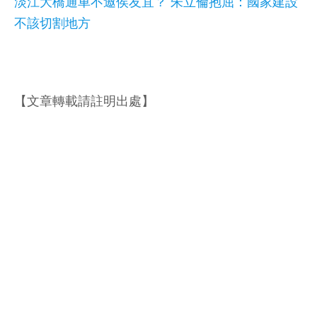
淡江大橋通車不邀侯友宜？ 朱立倫抱屈：國家建設
不該切割地方
【文章轉載請註明出處】