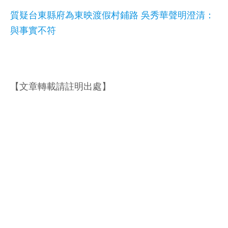
質疑台東縣府為東映渡假村鋪路 吳秀華聲明澄清：
與事實不符
【文章轉載請註明出處】