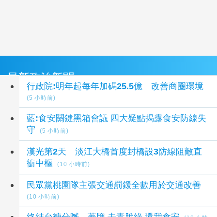
最新政治新聞
行政院:明年起每年加碼25.5億 改善商圈環境
(5 小時前)
藍:食安關鍵黑箱會議 四大疑點揭露食安防線失
守
(5 小時前)
漢光第2天 淡江大橋首度封橋設3防線阻敵直
衝中樞
(10 小時前)
民眾黨桃園隊主張交通罰鍰全數用於交通改善
(10 小時前)
終結台糖分贓、蓋牌 去毒脫綠 還我食安