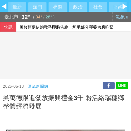
最新
熱門
專題
政治
社會
財經
32°
臺北市
氣象
(
34°
/
28°
)
快訊
川普預期伊朗戰爭即將告終 坦承部分彈藥供應吃緊
沙烏地憂心遭雙向攻擊 指伊朗唆使兩武裝團體行動
台積電ADR小漲 投顧：台股短期急漲留意季線攻防
腹膜透析「年紀大學不會」？醫：年齡並非限制 評估還要看
2026-05-13 |
匯流新聞網
吳萬德跟進發放振興禮金3千 盼活絡瑞穗鄉
整體經濟發展