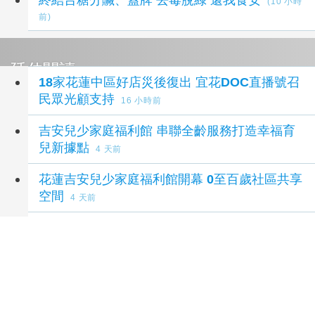
(10 小時
前)
延伸閱讀
18家花蓮中區好店災後復出 宜花DOC直播號召
民眾光顧支持
16 小時前
吉安兒少家庭福利館 串聯全齡服務打造幸福育
兒新據點
4 天前
花蓮吉安兒少家庭福利館開幕 0至百歲社區共享
空間
4 天前
「德霖科大牽手清溪扶輪社」 科技餐旅力挺花
蓮偏鄉教育
4 天前
熊本地震衝擊車廠與晶片供應鏈 台積電、瑞
薩、Sony陸續恢復產線
4 天前