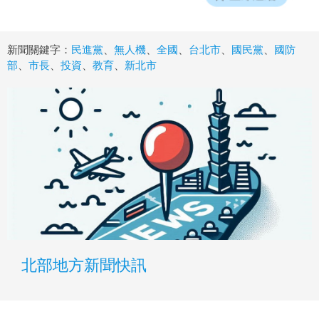
新聞關鍵字：
民進黨
、
無人機
、
全國
、
台北市
、
國民黨
、
國防
部
、
市長
、
投資
、
教育
、
新北市
北部地方新聞快訊