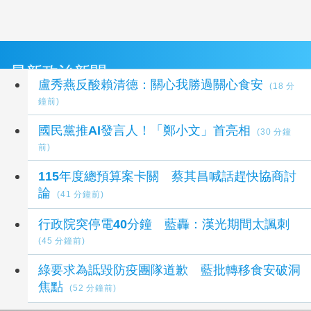
最新政治新聞
盧秀燕反酸賴清德：關心我勝過關心食安
(18 分
鐘前)
國民黨推AI發言人！「鄭小文」首亮相
(30 分鐘
前)
115年度總預算案卡關 蔡其昌喊話趕快協商討
論
(41 分鐘前)
行政院突停電40分鐘 藍轟：漢光期間太諷刺
(45 分鐘前)
綠要求為詆毀防疫團隊道歉 藍批轉移食安破洞
焦點
(52 分鐘前)