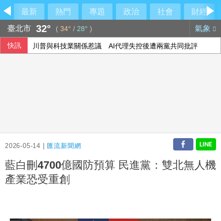
最新
熱門
專題
政治
社會
財經
32°
臺北市
氣象
(
34°
/
28°
)
快訊
川普與科技業關係惹議 AI代理失控後遭兩黨共同批評
美伊戰爭僵局傷選情 川普尋解套分析一次看
近6成國人逾半年沒量腰圍！專家籲每月量1次 幫助揪出代謝
7月CPI年增率2.54%連3月破通膨警戒線 雞蛋漲幅近10%
2026-05-14 |
匯流新聞網
藍白刪4700億國防預算 民進黨：雙北無人機
產業恐受重創