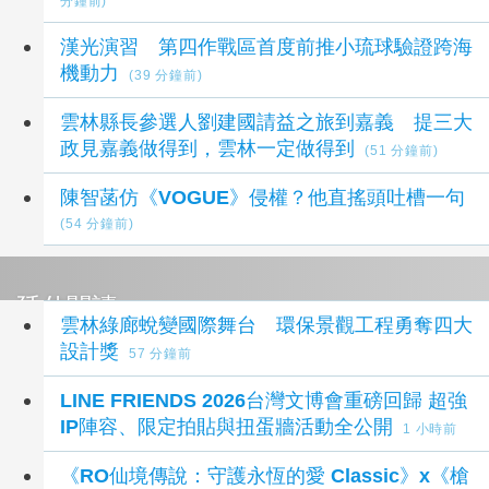
分鐘前)
漢光演習 第四作戰區首度前推小琉球驗證跨海
機動力
(39 分鐘前)
雲林縣長參選人劉建國請益之旅到嘉義 提三大
政見嘉義做得到，雲林一定做得到
(51 分鐘前)
陳智菡仿《VOGUE》侵權？他直搖頭吐槽一句
(54 分鐘前)
延伸閱讀
雲林綠廊蛻變國際舞台 環保景觀工程勇奪四大
設計獎
57 分鐘前
LINE FRIENDS 2026台灣文博會重磅回歸 超強
IP陣容、限定拍貼與扭蛋牆活動全公開
1 小時前
《RO仙境傳說：守護永恆的愛 Classic》x《槍