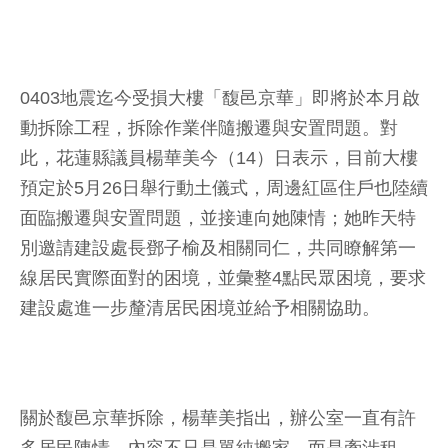
0403地震迄今受損大樓「馥邑京華」即將於本月啟
動拆除工程，拆除作業伴隨搬遷與安置問題。對
此，花蓮縣議員楊華美今（14）日表示，目前大樓
預定於5月26日舉行動土儀式，周邊紅區住戶也陸續
面臨搬遷與安置問題，並接連向她陳情；她昨天特
別邀請建設處長鄧子榆及相關同仁，共同瞭解第一
線居民實際面對的困境，並彙整4點民眾困境，要求
建設處進一步釐清居民困境並給予相關協助。
關於馥邑京華拆除，楊華美指出，辦公室一直有許