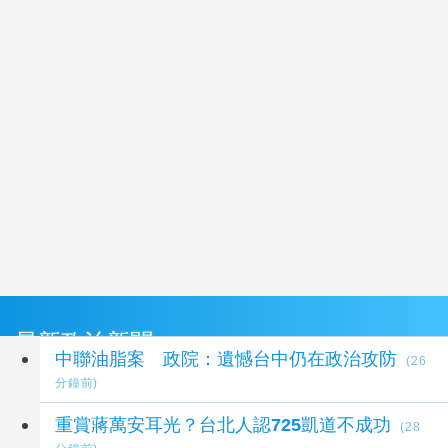
最新政治新聞
中聯油脂案 政院：遺憾台中仍在政治攻防
(26
分鐘前)
重賞蔣萬安耳光？台北人認725凱道不成功
(28