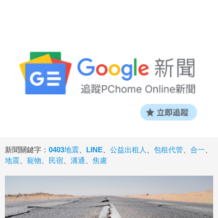
新聞關鍵字：
0403地震
、
LINE
、
公益出租人
、
包租代管
、
合一
、
地震
、
寵物
、
民宿
、
溝通
、
焦慮