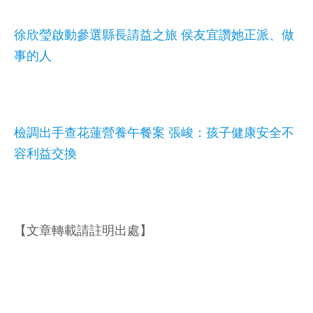
徐欣瑩啟動參選縣長請益之旅 侯友宜讚她正派、做
事的人
檢調出手查花蓮營養午餐案 張峻：孩子健康安全不
容利益交換
【文章轉載請註明出處】