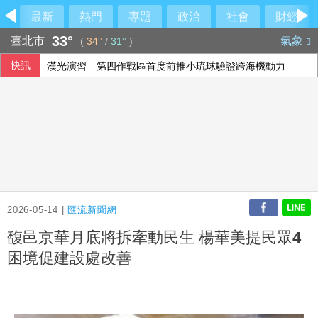
最新
熱門
專題
政治
社會
財經
33°
臺北市
氣象
(
34°
/
31°
)
快訊
漢光演習 第四作戰區首度前推小琉球驗證跨海機動力
房地產稅改革案 首爾市民、專家憂衝擊租屋市場
國台辦推「台青e家」涉違法 陸委會研議下架屏蔽
雄獅上半年EPS 7.27元 下半年營收獲利可期
2026-05-14 |
匯流新聞網
馥邑京華月底將拆牽動民生 楊華美提民眾4
困境促建設處改善