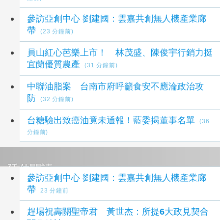
參訪亞創中心 劉建國：雲嘉共創無人機產業廊
帶
(23 分鐘前)
員山紅心芭樂上市！ 林茂盛、陳俊宇行銷力挺
宜蘭優質農產
(31 分鐘前)
中聯油脂案 台南市府呼籲食安不應淪政治攻
防
(32 分鐘前)
台糖驗出致癌油竟未通報！藍委揭董事名單
(36
分鐘前)
延伸閱讀
參訪亞創中心 劉建國：雲嘉共創無人機產業廊
帶
23 分鐘前
趕場祝壽關聖帝君 黃世杰：所提6大政見契合