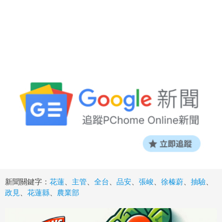
新聞關鍵字：
花蓮
、
主管
、
全台
、
品安
、
張峻
、
徐榛蔚
、
抽驗
、
政見
、
花蓮縣
、
農業部