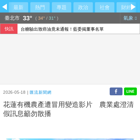
最新
熱門
專題
政治
社會
財經
33°
臺北市
氣象
(
34°
/
31°
)
快訊
台糖驗出致癌油竟未通報！藍委揭董事名單
文曄上半年每股盈餘13元創歷史新高 賺贏2025年全年
梅西梅開二度 登北美聯賽盃歷史進球王
法律諮詢掛蛋！綠營酸中市府忙「研究台南」
2026-05-18 |
匯流新聞網
花蓮有機農產遭冒用變造影片 農業處澄清
假訊息籲勿散播