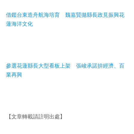
借鑑台東造舟航海培育 魏嘉賢拋縣長政見振興花
蓮海洋文化
參選花蓮縣長大型看板上架 張峻承諾拚經濟、百
業再興
【文章轉載請註明出處】