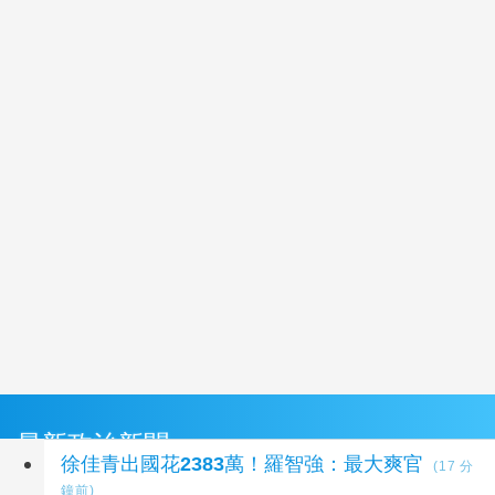
最新政治新聞
徐佳青出國花2383萬！羅智強：最大爽官
(17 分
鐘前)