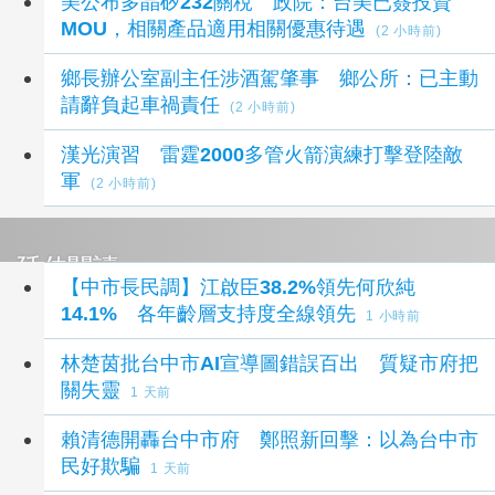
美公布多晶矽232關稅 政院：台美已簽投資
MOU，相關產品適用相關優惠待遇
(2 小時前)
鄉長辦公室副主任涉酒駕肇事 鄉公所：已主動
請辭負起車禍責任
(2 小時前)
漢光演習 雷霆2000多管火箭演練打擊登陸敵
軍
(2 小時前)
延伸閱讀
【中市長民調】江啟臣38.2%領先何欣純
14.1% 各年齡層支持度全線領先
1 小時前
林楚茵批台中市AI宣導圖錯誤百出 質疑市府把
關失靈
1 天前
賴清德開轟台中市府 鄭照新回擊：以為台中市
民好欺騙
1 天前