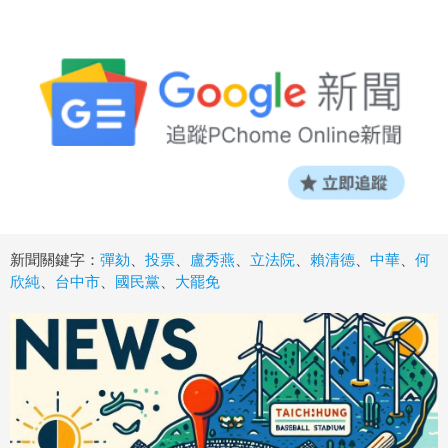
新聞關鍵字：
彈劾
、
投票
、
盧秀燕
、
立法院
、
賴清德
、
中華
、
何
欣純
、
台中市
、
國民黨
、
大罷免