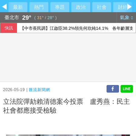
最新
熱門
專題
政治
社會
財經
29°
臺北市
氣象
(
31°
/
28°
)
快訊
【中市長民調】江啟臣38.2%領先何欣純14.1% 各年齡層
上緯第2季營收年增57% 所得稅加徵衝擊短期獲利
林岳平執教400勝達陣 布雷克讚獲球員愛戴
隊友罕見給援護 布雷克：告訴自己不要搞砸
2026-05-19 |
匯流新聞網
立法院彈劾賴清德案今投票 盧秀燕：民主
社會都應接受檢驗