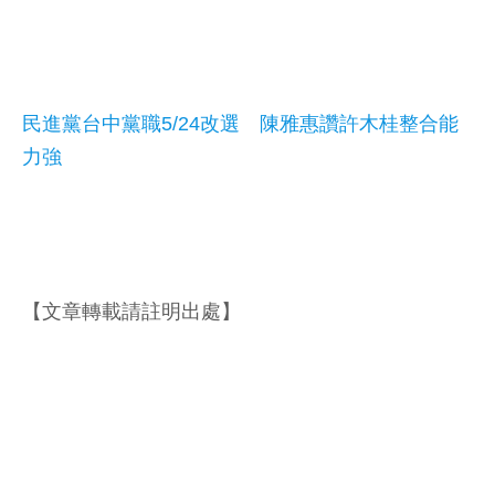
民進黨台中黨職5/24改選 陳雅惠讚許木桂整合能
力強
【文章轉載請註明出處】