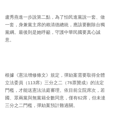
盧秀燕進一步說第二點，為了怕民進黨說一套、做
一套，身兼黨主席的賴清德總統，應該要刪除台獨
黨綱。最後則是她呼籲，守護中華民國要真心誠
意。
根據《憲法增修條文》規定，彈劾案需要取得全體
立法委員（113席）三分之二（76票贊成）的法定
門檻，才能送憲法法庭審理。依目前立院席次，若
國、眾兩黨與無黨籍全數同意，僅有62席，但未達
三分之二門檻，彈劾案預計難過關。