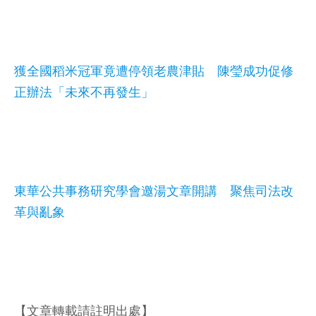
獲全國稻米冠軍竟遭停領老農津貼 陳瑩成功促修
正辦法「未來不再發生」
東華公共事務研究學會邀湯文章開講 聚焦司法改
革與亂象
【文章轉載請註明出處】