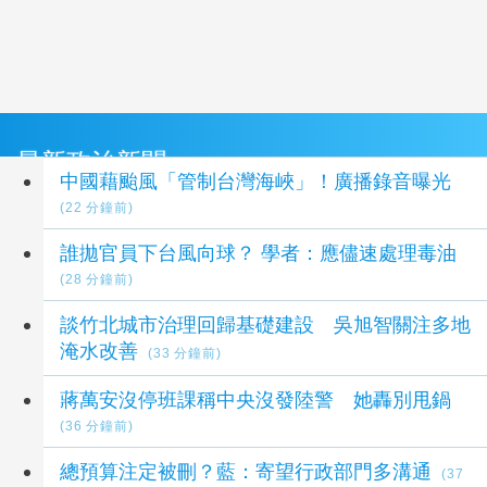
最新政治新聞
中國藉颱風「管制台灣海峽」！廣播錄音曝光
(22 分鐘前)
誰拋官員下台風向球？ 學者：應儘速處理毒油
(28 分鐘前)
談竹北城市治理回歸基礎建設 吳旭智關注多地
淹水改善
(33 分鐘前)
蔣萬安沒停班課稱中央沒發陸警 她轟別甩鍋
(36 分鐘前)
總預算注定被刪？藍：寄望行政部門多溝通
(37