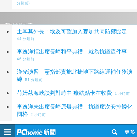
分鐘前)
延伸閱讀
土耳其外長：埃及可望加入麥加共同防禦協定
44 分鐘前
李逸洋拒出席長崎和平典禮 就為抗議這件事
46 分鐘前
漢光演習 憲指部實施北捷地下路線運補任務演
練
51 分鐘前
荷姆茲海峽談判對峙中 癥結點卡在收費
1 小時前
李逸洋未出席長崎原爆典禮 抗議席次安排矮化
國格
2 小時前