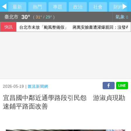
最新
熱門
專題
政治
社會
財經
30°
臺北市
氣象
(
31°
/
29°
)
快訊
台北市未放「颱風整備假」 蔣萬安臉書遭灌爆親回：沒發布
李逸洋拒出席長崎和平典禮 就為抗議這件事
土耳其外長：埃及可望加入麥加共同防禦協定
蔣萬安沒停班課稱中央沒發陸警 她轟別甩鍋
2026-05-19 |
匯流新聞網
宜昌國中鄰近通學路段引民怨 游淑貞現勘
速鋪平路面改善