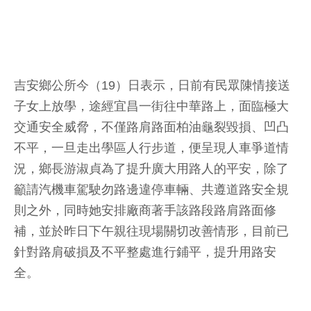
吉安鄉公所今（19）日表示，日前有民眾陳情接送
子女上放學，途經宜昌一街往中華路上，面臨極大
交通安全威脅，不僅路肩路面柏油龜裂毀損、凹凸
不平，一旦走出學區人行步道，便呈現人車爭道情
況，鄉長游淑貞為了提升廣大用路人的平安，除了
籲請汽機車駕駛勿路邊違停車輛、共遵道路安全規
則之外，同時她安排廠商著手該路段路肩路面修
補，並於昨日下午親往現場關切改善情形，目前已
針對路肩破損及不平整處進行鋪平，提升用路安
全。