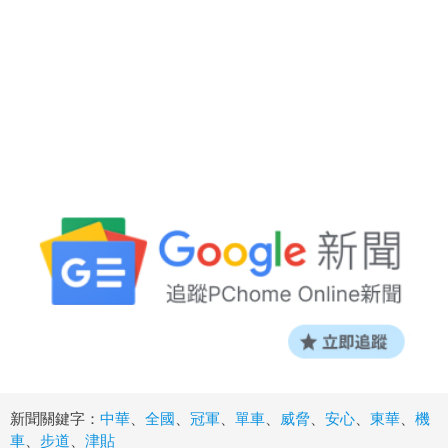
新聞關鍵字：
中華
、
全國
、
冠軍
、
單車
、
威脅
、
安心
、
東華
、
機
車
、
步道
、
津貼