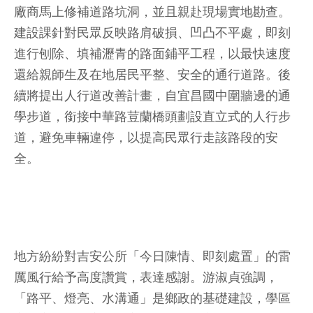
廠商馬上修補道路坑洞，並且親赴現場實地勘查。
建設課針對民眾反映路肩破損、凹凸不平處，即刻
進行刨除、填補瀝青的路面鋪平工程，以最快速度
還給親師生及在地居民平整、安全的通行道路。後
續將提出人行道改善計畫，自宜昌國中圍牆邊的通
學步道，銜接中華路荳蘭橋頭劃設直立式的人行步
道，避免車輛違停，以提高民眾行走該路段的安
全。
地方紛紛對吉安公所「今日陳情、即刻處置」的雷
厲風行給予高度讚賞，表達感謝。游淑貞強調，
「路平、燈亮、水溝通」是鄉政的基礎建設，學區