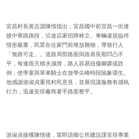
宜昌村長黃志源陳情指出，宜昌國中前宜昌一街連
接中華路路段，沿途店家招牌林立、車輛違規臨停
情形嚴重，民眾在住家門前堆放雜物，導致行人
「無路可走」。道路局部路面與路肩長期凹凸不
平，每逢雨天積水濕滑，路人容易扭傷腳踝或跌
倒，使學童與單車騎士在放學尖峰時段險象環生。
他感謝游淑貞重視村民意見，並展現讓服務有感執
行力，迅速安排廠商著手路面整平。
游淑貞接獲陳情後，當即請鄉公所建設課安排專業