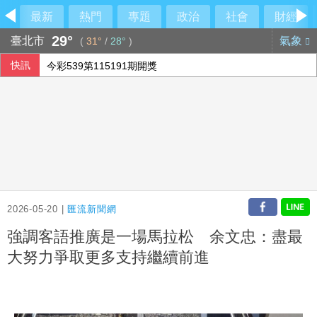
最新
熱門
專題
政治
社會
財經
29°
臺北市
氣象
(
31°
/
28°
)
快訊
今彩539第115191期開獎
綠營點名江啟臣為疫苗案道歉 江辦反批：政府買不夠才需民
大樂透第115077期開獎
慈濟遭詐綠營「見獵心喜」？ 藍營：別想將陳時中捧回神壇
2026-05-20 |
匯流新聞網
強調客語推廣是一場馬拉松 余文忠：盡最
大努力爭取更多支持繼續前進