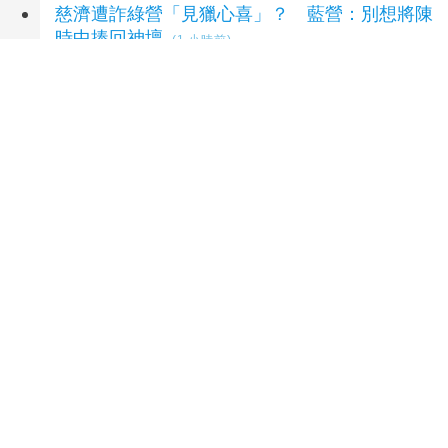
慈濟遭詐綠營「見獵心喜」？ 藍營：別想將陳
時中捧回神壇
(1 小時前)
第三作戰區雷霆2000火力支援演練 強化反登
陸作戰效能
(1 小時前)
未來帳戶條例送達 政院：立院侵權將採必要憲
政作為
(1 小時前)
延伸閱讀
麗明攜大甲高工深耕6年 學生BIM奪金創佳績
1
小時前
大甲高中再添校友回饋母校愛心 黃建華夫婦成
立獎學金感念師恩
7 小時前
大甲區農會辦理「香料輕鬆學－百搭萬用胡椒鹽
DIY」活動 帶領長輩認識各式天然辛香料
7 小