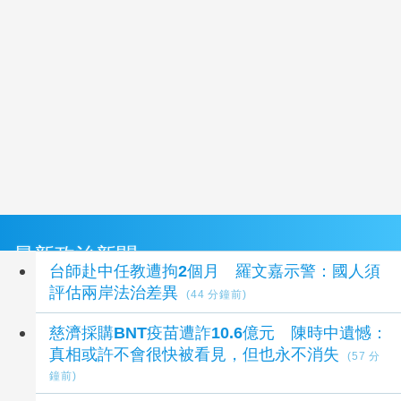
最新政治新聞
台師赴中任教遭拘2個月 羅文嘉示警：國人須
評估兩岸法治差異
(44 分鐘前)
慈濟採購BNT疫苗遭詐10.6億元 陳時中遺憾：
真相或許不會很快被看見，但也永不消失
(57 分
鐘前)