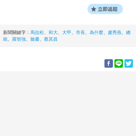
新聞關鍵字：
馬拉松
、
和大
、
大甲
、
市長
、
為什麼
、
盧秀燕
、
總
統
、
羅智強
、
臉書
、
蔡其昌