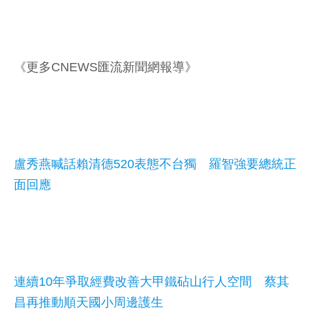
《更多CNEWS匯流新聞網報導》
盧秀燕喊話賴清德520表態不台獨 羅智強要總統正
面回應
連續10年爭取經費改善大甲鐵砧山行人空間 蔡其
昌再推動順天國小周邊護生