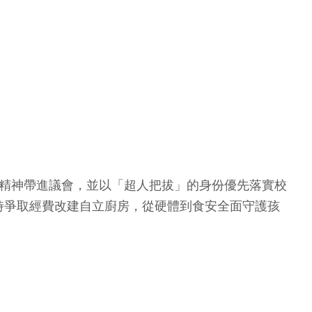
務精神帶進議會，並以「超人把拔」的身份優先落實校
時爭取經費改建自立廚房，從硬體到食安全面守護孩