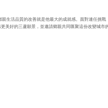
，鄉親生活品質的改善就是他最大的成就感。面對連任挑戰
構更美好的三蘆願景，並邀請鄉親共同匯聚這份改變城市