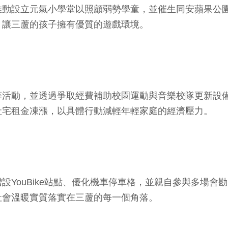
推動設立元氣小學堂以照顧弱勢學童，並催生同安蘋果公
，讓三蘆的孩子擁有優質的遊戲環境。
等活動，並透過爭取經費補助校園運動與音樂校隊更新設
社宅租金凍漲，以具體行動減輕年輕家庭的經濟壓力。
設YouBike站點、優化機車停車格，並親自參與多場
社會溫暖實質落實在三蘆的每一個角落。