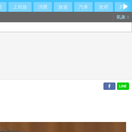
活
上班族
消費
旅遊
汽車
政府
房產
氣象