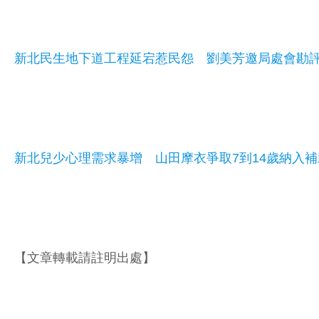
新北民生地下道工程延宕惹民怨 劉美芳邀局處會勘
新北兒少心理需求暴增 山田摩衣爭取7到14歲納入補
【文章轉載請註明出處】