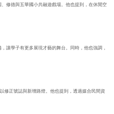
園、修德與五華國小共融遊戲場。他也提到，在休閒空
備，讓學子有更多展現才藝的舞台。同時，他也強調，
會勘以修正號誌與新增路燈。他也提到，透過媒合民間資