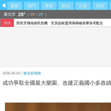
最新
熱門
專題
政治
社會
財經
28°
臺北市
(
29°
/
28°
)
快訊
西班牙飛地移民危機 官員促歐盟用籌碼確保摩洛哥配合
阿波羅2475億收購廉航 擊退對手入主易捷航空
投資人評估企業財報 歐股互有漲跌
2026-05-20 |
匯流新聞網
成功爭取全國最大樂園、改建正義國小多政