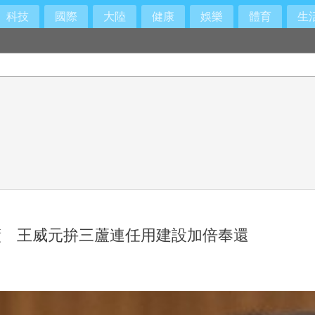
科技
國際
大陸
健康
娛樂
體育
生
績 王威元拚三蘆連任用建設加倍奉還