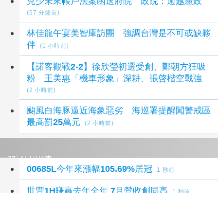
兒少未來帳戶法案函送府院 政院：逾越憲政
(57 分鐘前)
林佳龍午宴美智庫訪團 強調台灣是不可或缺夥
伴
(1 小時前)
【諾客觀戰2-2】徐欣瑩初選受創、鄭朝方狂吸
粉 王美惠「機車形象」深耕、張啓楷空戰強
(2 小時前)
颱風白海豚逼近海象惡劣 海巡署提醒闖警戒區
最高罰25萬元
(2 小時前)
延伸閱讀
00685L今年來漲幅105.69%居冠
1 秒前
世豐1H賺贏去年全年 7月營收創同高
1 秒前
上櫃股布注意處置新規定 8/10正式上路
1 秒前