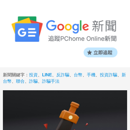
新聞關鍵字：
投資
、
LINE
、
反詐騙
、
台幣
、
手機
、
投資詐騙
、
新
台幣
、
聯合
、
詐騙
、
詐騙手法