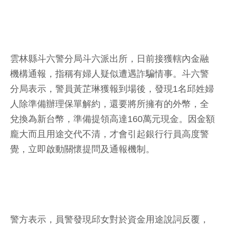
雲林縣斗六警分局斗六派出所，日前接獲轄內金融
機構通報，指稱有婦人疑似遭遇詐騙情事。斗六警
分局表示，警員黃芷琳獲報到場後，發現1名邱姓婦
人除準備辦理保單解約，還要將所擁有的外幣，全
兌換為新台幣，準備提領高達160萬元現金。因金額
龐大而且用途交代不清，才會引起銀行行員高度警
覺，立即啟動關懷提問及通報機制。
警方表示，員警發現邱女對於資金用途說詞反覆，