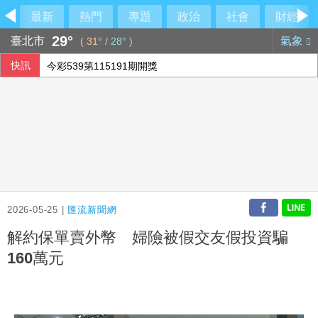
最新
熱門
專題
政治
社會
財經
29°
臺北市
氣象
(
31°
/
28°
)
快訊
今彩539第115191期開獎
酒駕停車開車門與機車碰撞 吉安鄉公所副主任請辭
兒少未來帳戶法案函送府院 政院：逾越憲政
強化能源轉型廉政防護 光電資訊平台增3大公開資訊
2026-05-25 |
匯流新聞網
解約保單賣外幣 婦險被假交友假投資騙
160萬元