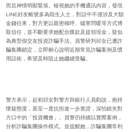
而且神情明顯緊張。檢視她的手機通訊內容，發現
LINE好友帳號多為陌生人士，對話中不僅涉及大額
金錢往來，對方更以親密稱呼、噓寒問暖等方式博
取信任，並不斷要求她配合匯款及提領現金，疑似
為典型假交友投資詐騙手法。員警研判邱女已遭詐
騙集團鎖定，立即耐心說明近期常見詐騙案例及慣
用話術，希望及時阻止她繼續受騙。
警方表示，起初邱女對警方與銀行人員勸說，抱持
懷疑態度，甚至一度抗拒進一步查證，深怕錯失對
方口中的「投資機會」。員警仍持續以實際案例，
分析詐騙集團操作模式。並提醒她，詐騙集團常利