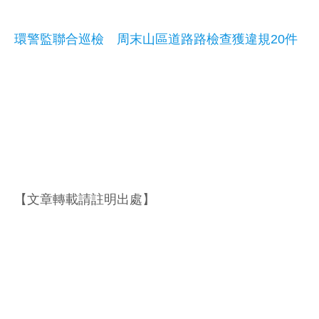
環警監聯合巡檢 周末山區道路路檢查獲違規20件
【文章轉載請註明出處】