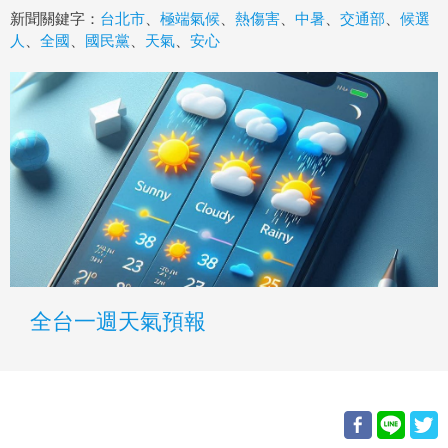
新聞關鍵字：
台北市
、
極端氣候
、
熱傷害
、
中暑
、
交通部
、
候選
人
、
全國
、
國民黨
、
天氣
、
安心
全台一週天氣預報