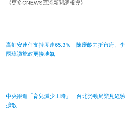
《更多CNEWS匯流新聞網報導》
高虹安連任支持度達65.3％ 陳慶齡力挺市府、李
國璋讚施政更接地氣
中央跟進「育兒減少工時」 台北勞動局樂見經驗
擴散