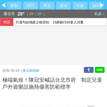
最新
熱門
專題
政治
社會
財經
28°
臺北市
氣象
(
29°
/
28°
)
快訊
行員勾結地政士收回扣 15家銀行60多人涉案
6月國銀放款單月新高 個人貸款暴增2575億
民俗月不怕阿飄作祟 6張神明卡護佑平安
2026-05-28 |
匯流新聞網
極端氣候！陳冠安喊話台北市府 制定兒童
戶外遊樂設施熱傷害防範標準