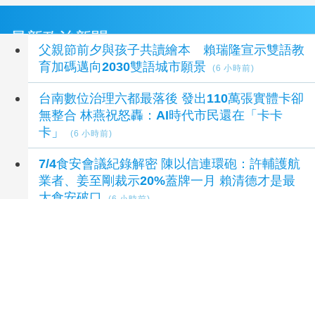
最新政治新聞
父親節前夕與孩子共讀繪本 賴瑞隆宣示雙語教
育加碼邁向2030雙語城市願景
(6 小時前)
台南數位治理六都最落後 發出110萬張實體卡卻
無整合 林燕祝怒轟：AI時代市民還在「卡卡
卡」
(6 小時前)
7/4食安會議紀錄解密 陳以信連環砲：許輔護航
業者、姜至剛裁示20%蓋牌一月 賴清德才是最
大食安破口
(6 小時前)
【中市長民調】江啟臣38.2%領先何欣純
14.1% 各年齡層支持度全線領先
(6 小時前)
苦茶油檢出苯駢芘不合格 翰霖公司自主通報產
線即日停止作業
(7 小時前)