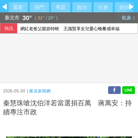
最新
熱門
專題
政治
社會
財經
30°
臺北市
氣象
(
31°
/
29°
)
快訊
網紅老爸父親節特映 王識賢享女兒愛心晚餐感幸福
泰國校園槍擊案凶手曾上網看暴力內容 學習如何用槍
經紀人車上強吻女藝人狡辯「沒伸舌頭」 法院判刑1年1月
陳亭妃公布競總幹部名單 賴清德頭銜曝光
2026-05-30 |
匯流新聞網
秦慧珠嗆沈伯洋若當選捐百萬 蔣萬安：持
續專注市政