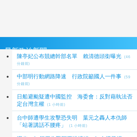
最新政治新聞
陳亭妃公布競總幹部名單 賴清德頭銜曝光
(46
分鐘前)
中部明行動網路降速 行政院籲國人一件事
(59
分鐘前)
日船避颱疑遭中國監控 海委會：反對藉執法否
定台灣主權
(1 小時前)
台中師遭學生攻擊恐失明 葉元之轟人本仇師
「站著講話不腰疼」
(1 小時前)