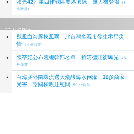
漢光42》第四作戰區要港演練 無人機登場
(1
小時前)
延伸閱讀
颱風白海豚挾風雨 北台灣多縣市發生零星災
情
24 分鐘前
陳亭妃公布競總幹部名單 賴清德頭銜曝光
46
分鐘前
白海豚外圍環流遇大潮釀海水倒灌 30多商家
受害 謝國樑親赴慰問
59 分鐘前
颱風白海豚未停班課遭質疑 蔣萬安：標準一
致
1 小時前
被封最強母雞對比蔣萬安 盧秀燕：母雞越多越
好
1 小時前