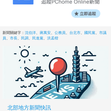
新聞關鍵字：
沈伯洋
、
蔣萬安
、
公務員
、
台北市
、
國民黨
、
市議
員
、
市長
、
民調
、
民進黨
、
洪孟楷
北部地方新聞快訊