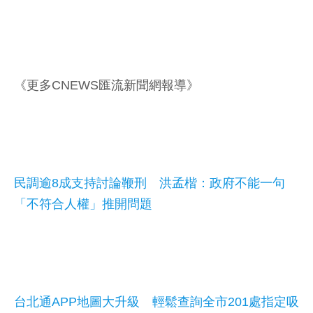
《更多CNEWS匯流新聞網報導》
民調逾8成支持討論鞭刑 洪孟楷：政府不能一句
「不符合人權」推開問題
台北通APP地圖大升級 輕鬆查詢全市201處指定吸