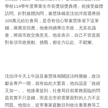
學校114學年度畢業生市長獎頒獎典禮」前接受媒體
訪問。針對媒體詢問，秦慧珠稱若沈伯洋當選將捐
100萬元給社會局，是否有信心幫秦慧珠省下這筆
錢，蔣萬安回應，他會持續專注市政，尤其在議
會，將就市政交換意見。他並表示，自己不管是面
對各項市政推動、挑戰，都全力以赴、不鬆懈。
沈伯洋今天上午談及秦慧珠相關說法時揶揄，政治
獻金專戶一開，就有如此大驚喜，他自認是「政績
又加一」。他接著提到，社會局目前業務面臨的問
題其實不只是錢，而是北市府需要面對的人力不足
問題。他指出，從寄養家庭數目到收出養業務等工