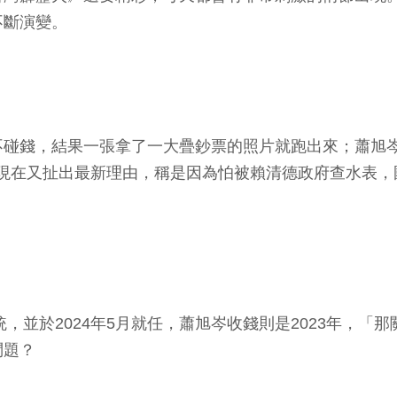
不斷演變。
不碰錢，結果一張拿了一大疊鈔票的照片就跑出來；蕭旭
他說，現在又扯出最新理由，稱是因為怕被賴清德政府查水表
統，並於2024年5月就任，蕭旭岑收錢則是2023年，
問題？