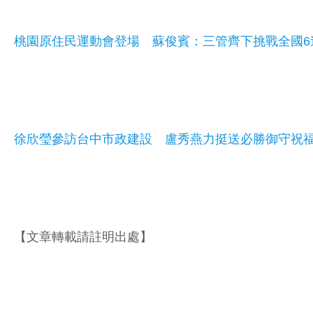
桃園原住民運動會登場 蘇俊賓：三管齊下挑戰全國6
徐欣瑩參訪台中市政建設 盧秀燕力挺送必勝御守祝
【文章轉載請註明出處】