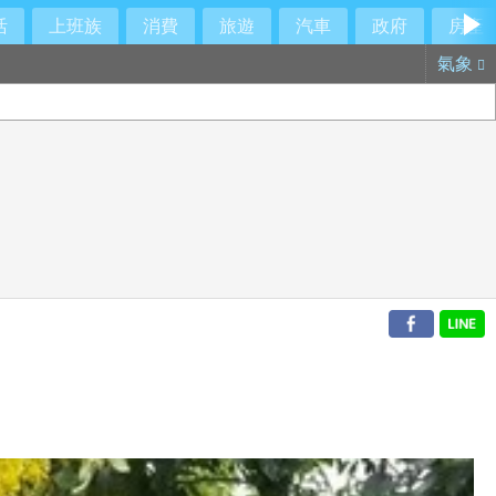
活
上班族
消費
旅遊
汽車
政府
房產
氣象