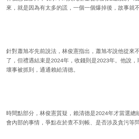
來，就是因為有太多的謊，一個一個爆掉後，故事就
針對蕭旭岑先前說法，林俊憲指出，蕭旭岑說他從來
了，但禮遇結束是2024年，收錢則是2023年。
壞事被抓到，通通賴給清德。
時間點部分，林俊憲質疑，賴清德是2024年才當選總
會內部的事情，爭點在於查不到帳、是否涉及貪污等