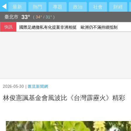
最新
熱門
專題
政治
社會
財經
33°
臺北市
(
34°
/
31°
)
快訊
國際足總撤私有化提案非洲相挺 歐洲仍不滿持續抵制
天天手麻、半夜痛醒？醫示警腕隧道症候群 女性發生率最高增
兆基屋管相關公司傳財務危機 檢調約談前董事長
台新、新光銀明年元旦合併 林維俊：業務發展更均衡
2026-05-30 |
匯流新聞網
林俊憲諷基金會風波比《台灣霹靂火》精彩