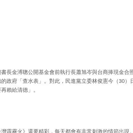
秘書長金溥聰公開基金會前執行長蕭旭岑與台商捧現金合
政府「查水表」。對此，民進黨立委林俊憲今（30）日批
要再賴給清德」。
台灣霹靂火》還要精彩，每天都會有非常刺激的情節出現