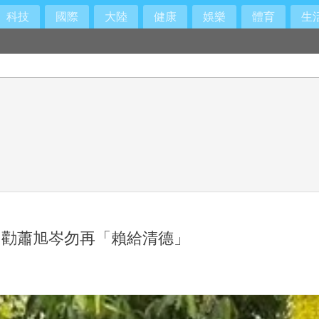
科技
國際
大陸
健康
娛樂
體育
生
10倍
 勸蕭旭岑勿再「賴給清德」