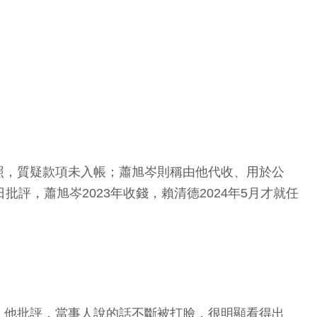
照，質疑款項未入帳；蕭旭岑則稱由他代收、用於公
評，蕭旭岑2023年收錢，賴清德2024年5月才就任
。他批評，當事人說的話不斷被打臉，很明顯看得出