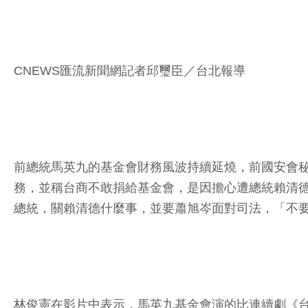
CNEWS匯流新聞網記者邱璽臣／台北報導
前總統馬英九的基金會財務風波持續延燒，前國安會
務，並稱台商不敢捐給基金會，是因擔心遭總統賴清德的
總統，關賴清德什麼事，並要蕭旭岑面對司法，「不
林俊憲在影片中表示，馬英九基金會演的比連續劇《