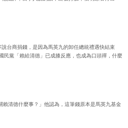
岑說台商捐錢，是因為馬英九的卸任總統禮遇快結束
，國民黨「賴給清德」已成膝反應，也成為口頭禪，什麼
「那關賴清德什麼事？」他認為，這筆錢原本是馬英九基金