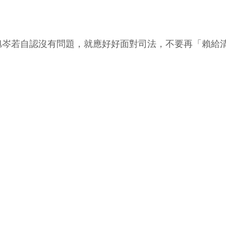
旭岑若自認沒有問題，就應好好面對司法，不要再「賴給