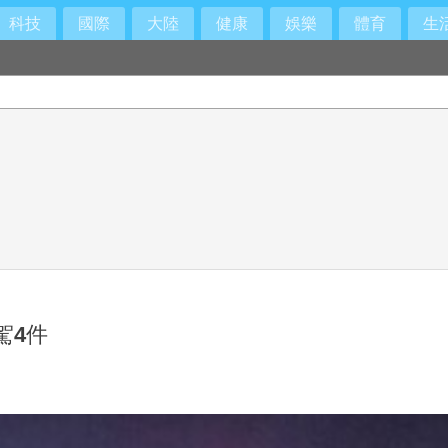
科技
國際
大陸
健康
娛樂
體育
生
駕4件