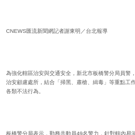
CNEWS匯流新聞網記者謝東明／台北報導
為強化轄區治安與交通安全，新北市板橋警分局員警，
治安顧慮處所，結合「掃黑、肅槍、緝毒」等重點工
各類不法行為。
板橋警分局表示，勤務共動員49名警力，針對轄內易