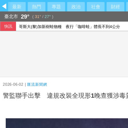
最新
熱門
專題
政治
社會
財經
29°
臺北市
(
31°
/
27°
)
快訊
哥斯大(黎)加新樹蛙物種 夜行「咖啡蛙」體長不到4公分
CM34冒雨野戰搶修 直擊教召員協同作戰
親揭AZ疫苗來台秘辛 温世政：終於還陳時中一個公道
陳鏞基明星賽開轟曾想到此為止 轉念享受引退年比賽
2026-06-02 |
匯流新聞網
警監聯手出擊 違規改裝全現形1晚查獲涉毒