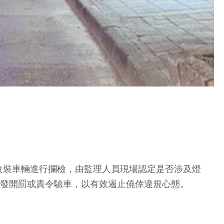
改裝車輛進行攔檢，由監理人員現場認定是否涉及燈
舉發開罰或責令驗車，以有效遏止僥倖違規心態。