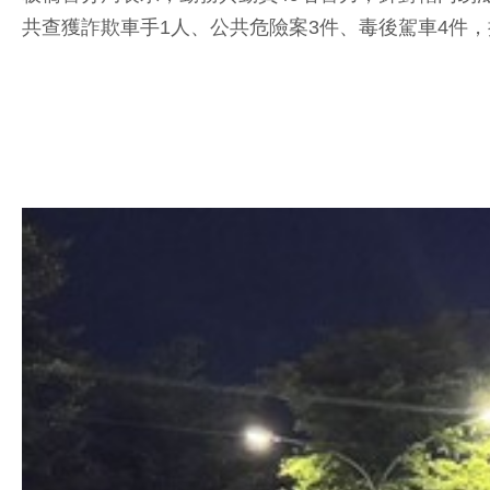
共查獲詐欺車手1人、公共危險案3件、毒後駕車4件