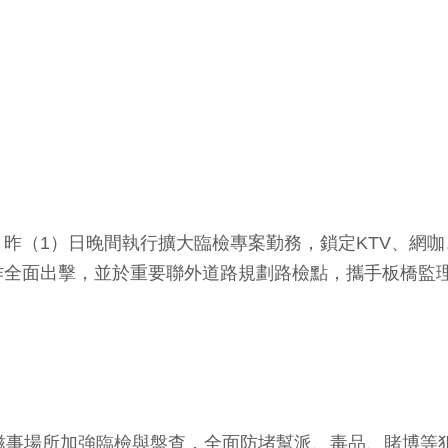
昨（1）日晚間執行擴大臨檢專案勤務，鎖定KTV、網
作全面出擊，並於重要聯外道路規劃路檢點，攜手板橋監
滋事場所加強臨檢與盤查，全面防堵幫派、毒品、賭博等