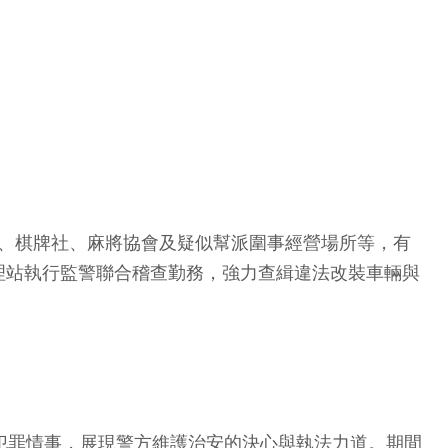
咖、棋牌社、麻將協會及疑似幫派圍事經營場所等，有
理站執行監警聯合稽查勤務，強力查緝違法改裝車輛與
犯罪情事，展現警方維護治安的決心與執法力道。期間