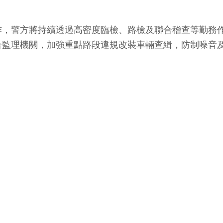
作，警方將持續透過高密度臨檢、路檢及聯合稽查等勤務
合監理機關，加強重點路段違規改裝車輛查緝，防制噪音