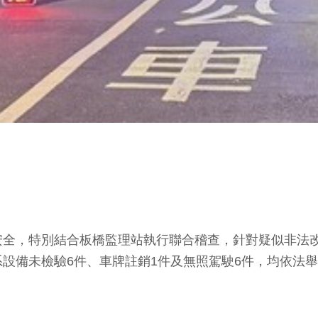
安全，特別結合板橋監理站執行聯合稽查，針對疑似非法
設備未檢驗6件、車牌註銷1件及無照駕駛6件，均依法