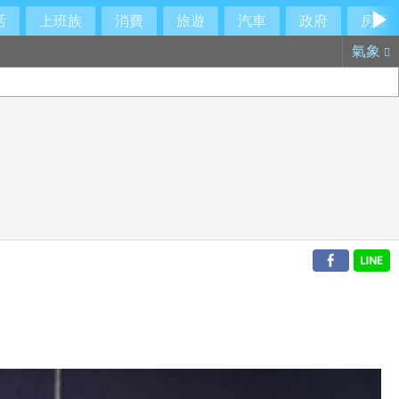
活
上班族
消費
旅遊
汽車
政府
房產
氣象