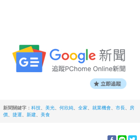
新聞關鍵字：
科技
、
美光
、
何欣純
、
全家
、
就業機會
、
市長
、
房
價
、
捷運
、
新建
、
美食