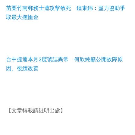
苗栗竹南郵務士遭攻擊致死 鍾東錦：盡力協助爭
取最大撫恤金
台中捷運本月2度號誌異常 何欣純籲公開故障原
因、後續改善
【文章轉載請註明出處】