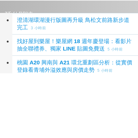
延伸閱讀
澄清湖環湖漫行版圖再升級 鳥松文前路新步道
完工
3 小時前
找好屋到樂屋！樂屋網 18 週年慶登場：看影片
抽全聯禮券、獨家 LINE 貼圖免費送
5 小時前
桃園 A20 興南與 A21 環北重劃區分析：從實價
登錄看青埔外溢效應與房價走勢
5 小時前
台中神岡房價與透天厝市場分析：從實價登錄看
蛋白區的資產價值
5 小時前
家庭主婦相隔13年重返職場 投入美容顧問與保
養教學 重新找回自信與職涯方向
7 小時前