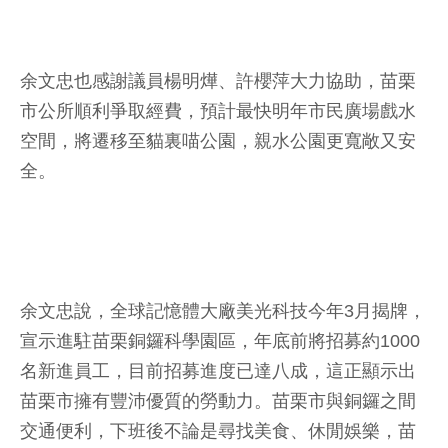
余文忠也感謝議員楊明燁、許櫻萍大力協助，苗栗
市公所順利爭取經費，預計最快明年市民廣場戲水
空間，將遷移至貓裏喵公園，親水公園更寬敞又安
全。
余文忠說，全球記憶體大廠美光科技今年3月揭牌，
宣示進駐苗栗銅鑼科學園區，年底前將招募約1000
名新進員工，目前招募進度已達八成，這正顯示出
苗栗市擁有豐沛優質的勞動力。苗栗市與銅鑼之間
交通便利，下班後不論是尋找美食、休閒娛樂，苗