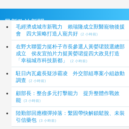
最新政治新聞
毛經濟成城市新戰力 賴瑞隆成立獸醫寵物後援
會 四大策略打造人寵共好
(2 小時前)
在野大聯盟力挺朴子市長參選人黃嫈珺競選總部
成立 侯友宜拍片力挺黃嫈珺提四大政見打造
「幸福城市科技新都」
(2 小時前)
駐日內瓦處長疑涉霸凌 外交部組專案小組啟動
調查
(2 小時前)
顧部長：整合多元打擊能力 提升整體作戰效
能
(3 小時前)
陸勤部回應榴彈掉落：繫固帶快解鎖鬆脫、未裝
引信藥包
(3 小時前)