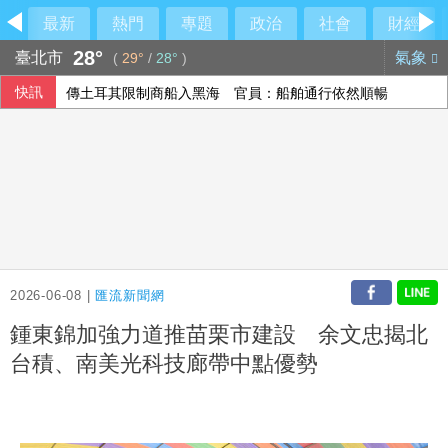
最新
熱門
專題
政治
社會
財經
28°
臺北市
氣象
(
29°
/
28°
)
快訊
傳土耳其限制商船入黑海 官員：船舶通行依然順暢
澤倫斯基：最多5萬名北韓軍人將部署至俄羅斯
李逸洋批原爆典禮矮化台灣 長崎市稱與去年同無降格
伊朗最高領袖行蹤成謎 國營媒體：總統近期見過他
2026-06-08 |
匯流新聞網
鍾東錦加強力道推苗栗市建設 余文忠揭北
台積、南美光科技廊帶中點優勢