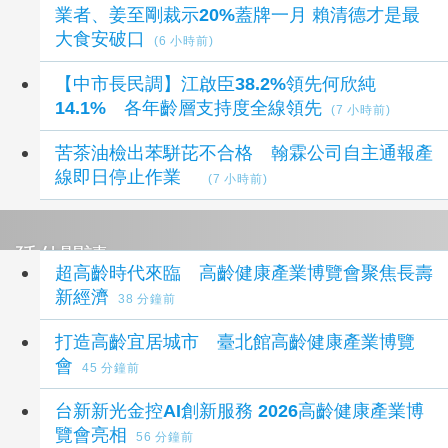
業者、姜至剛裁示20%蓋牌一月 賴清德才是最
大食安破口
(6 小時前)
【中市長民調】江啟臣38.2%領先何欣純
14.1% 各年齡層支持度全線領先
(7 小時前)
苦茶油檢出苯駢芘不合格 翰霖公司自主通報產
線即日停止作業
(7 小時前)
延伸閱讀
超高齡時代來臨 高齡健康產業博覽會聚焦長壽
新經濟
38 分鐘前
打造高齡宜居城市 臺北館高齡健康產業博覽
會
45 分鐘前
台新新光金控AI創新服務 2026高齡健康產業博
覽會亮相
56 分鐘前