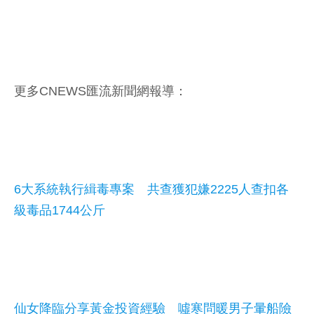
更多CNEWS匯流新聞網報導：
6大系統執行緝毒專案 共查獲犯嫌2225人查扣各
級毒品1744公斤
仙女降臨分享黃金投資經驗 噓寒問暖男子暈船險