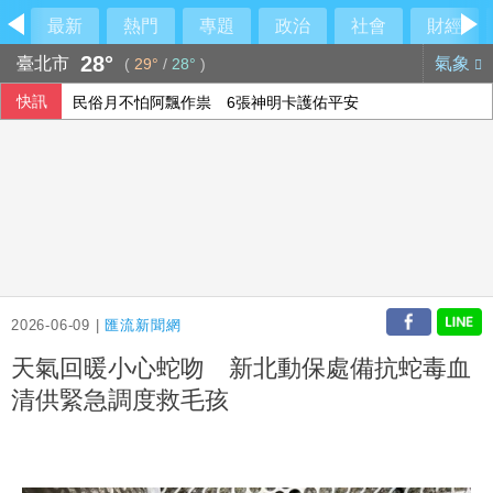
最新
熱門
專題
政治
社會
財經
28°
臺北市
氣象
(
29°
/
28°
)
快訊
民俗月不怕阿飄作祟 6張神明卡護佑平安
行員勾結地政士收回扣 15家銀行60多人涉案
6月國銀放款單月新高 個人貸款暴增2575億
2026-06-09 |
匯流新聞網
天氣回暖小心蛇吻 新北動保處備抗蛇毒血
清供緊急調度救毛孩