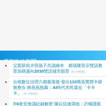
最新政治新聞
父親節前夕與孩子共讀繪本 賴瑞隆宣示雙語教
育加碼邁向2030雙語城市願景
(6 小時前)
台南數位治理六都最落後 發出110萬張實體卡卻
無整合 林燕祝怒轟：AI時代市民還在「卡卡
卡」
(6 小時前)
7/4食安會議紀錄解密 陳以信連環砲：許輔護航