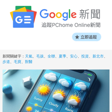
新聞關鍵字：
天氣
、
毛孩
、
全聯
、
夏季
、
安心
、
投資
、
新北市
、
步道
、
毛寶
、
獸醫