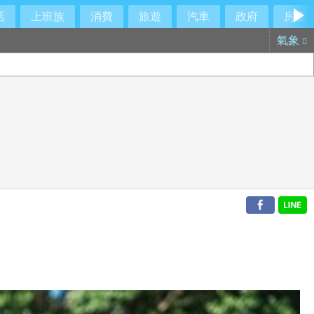
活
上班族
消費
旅遊
汽車
政府
房產
氣象