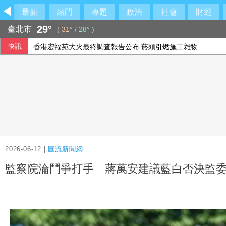
最新
熱門
專題
政治
社會
財經
29°
臺北市
(
31°
/
28°
)
快訊
香港宏福苑大火最終調查報告公布 菸頭引燃施工雜物
隊友罕見給援護 布雷克：告訴自己不要搞砸
林岳平執教400勝達陣 布雷克讚獲球員愛戴
【中市長民調】江啟臣38.2%領先何欣純14.1% 各年齡層
2026-06-12 |
匯流新聞網
監察院淪鬥爭打手 蔣萬安建議藍白否決監