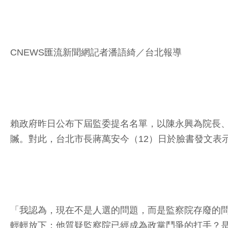
CNEWS匯流新聞網記者潘語綺／台北報導
賴政府昨日公布下屆監委提名名單，以陳永興為院長、
贓。對此，台北市長蔣萬安今（12）日於臉書發文表
「我認為，現在不是人選的問題，而是監察院存廢的
輕輕放下；他質疑監察院已經成為政黨鬥爭的打手？