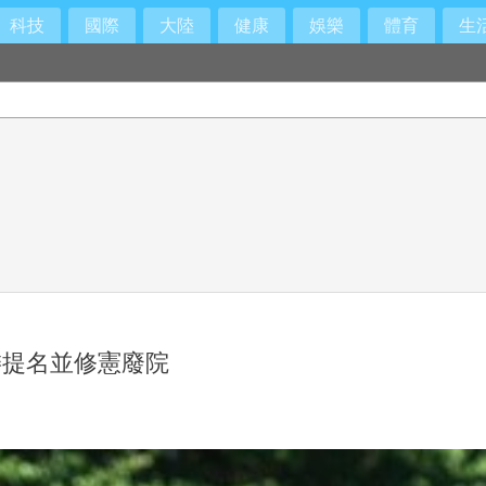
科技
國際
大陸
健康
娛樂
體育
生
支持度全線領先
委提名並修憲廢院