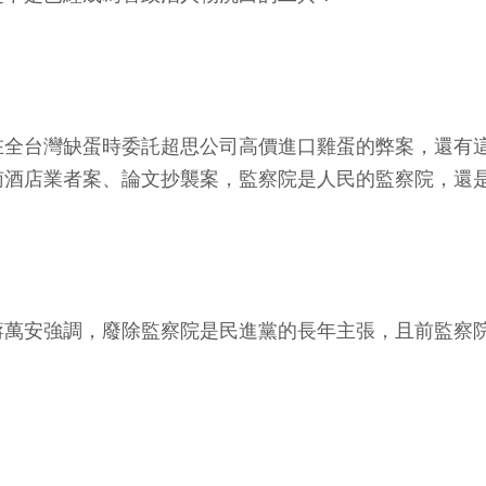
在全台灣缺蛋時委託超思公司高價進口雞蛋的弊案，還有
南酒店業者案、論文抄襲案，監察院是人民的監察院，還
蔣萬安強調，廢除監察院是民進黨的長年主張，且前監察