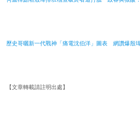
歷史哥曬新一代戰神「痛電沈伯洋」圖表 網讚爆殷
【文章轉載請註明出處】