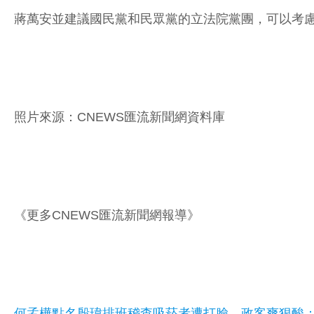
蔣萬安並建議國民黨和民眾黨的立法院黨團，可以考慮
照片來源：CNEWS匯流新聞網資料庫
《更多CNEWS匯流新聞網報導》
何孟樺點名殷瑋排班稽查吸菸者遭打臉 政客爽狠酸