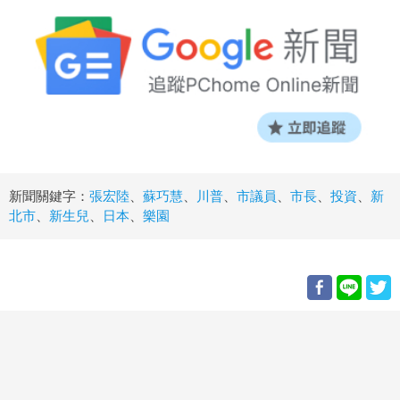
新聞關鍵字：
張宏陸
、
蘇巧慧
、
川普
、
市議員
、
市長
、
投資
、
新
北市
、
新生兒
、
日本
、
樂園