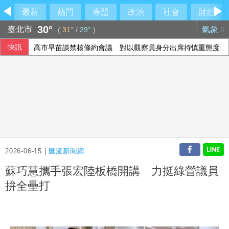
最新
熱門
專題
政治
社會
財經
30°
臺北市
氣象
(
31°
/
29°
)
快訊
高市早苗談禁核條約會議 對以觀察員身分出席持慎重態度
漢光42》第四作戰區要港演練 無人機登場
中部明行動網路降速 行政院籲國人一件事
愛沙尼亞：俄軍戰損攀升 7月奪烏幅度明顯放緩
2026-06-15 |
匯流新聞網
蘇巧慧攜手張宏陸板橋開講 力挺綠營議員
拚全壘打