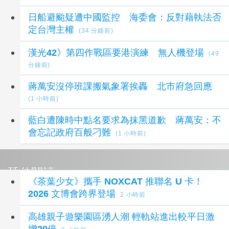
日船避颱疑遭中國監控 海委會：反對藉執法否
定台灣主權
(34 分鐘前)
漢光42》第四作戰區要港演練 無人機登場
(49
分鐘前)
蔣萬安沒停班課搬氣象署挨轟 北市府急回應
(1 小時前)
藍白遭陳時中點名要求為抹黑道歉 蔣萬安：不
會忘記政府百般刁難
(1 小時前)
延伸閱讀
《茶葉少女》攜手 NOXCAT 推聯名 U 卡！
2026 文博會跨界登場
2 小時前
高雄親子遊樂園區湧人潮 輕軌站進出較平日激
增20倍