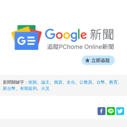
新聞關鍵字：
收賄
、
論文
、
個資
、
全台
、
公務員
、
台幣
、
教育
、
新台幣
、
有期徒刑
、
火災