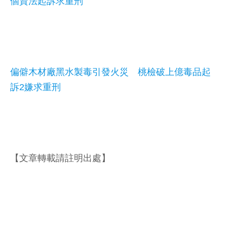
個資法起訴求重刑
偏僻木材廠黑水製毒引發火災 桃檢破上億毒品起
訴2嫌求重刑
【文章轉載請註明出處】