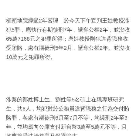
橋頭地院經過2年審理，於今天下午宣判王姓教授涉
犯5罪，應執行有期徒刑7年，褫奪公權2年，並沒收
65萬7168元之犯罪所得；唐姓教授則犯違背職務收
受賄賂，處有期徒刑5年2月，褫奪公權2年。並沒收
10萬元之犯罪所得。
涉案的鄭姓博士生、劉姓等5名碩士在職專班研究
生，共6人，均犯對於公務員違背職務之行為交付賄
賂罪，各處有期徒刑6月至7月不等，均緩刑2年至3
年，並均應向公庫支付新台幣3萬至5萬元不等，且
均應接受法治教育及保護管束。