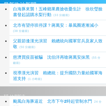
最新政治新聞
白海豚來襲！五峰鄉果農搶收憂生計 徐欣瑩臉
書發起認購水梨行動
(33 分鐘前)
北市有望停班停課？蔣萬安：暴風圈逐漸減小
(38 分鐘前)
父親節逢漢光演習 賴總統向國軍官兵及家人致
敬
(50 分鐘前)
慈濟買疫苗被騙 沈伯洋再嗆蔣萬安抹黑
(55 分
鐘前)
視導漢光演習 賴總統：提升國防力量給國軍海
巡支持
(1 小時前)
延伸閱讀
颱風白海豚逼近 北市下午2時起管制水門
24 分