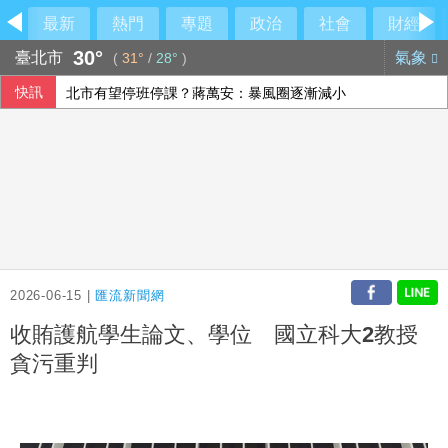
最新
熱門
專題
政治
社會
財經
30°
臺北市
氣象
(
31°
/
28°
)
快訊
北市有望停班停課？蔣萬安：暴風圈逐漸減小
台灣加州友誼日 政要齊聚肯定雙方關係日益緊密
美伊戰火下沙土巴3國簽防禦協定 背後意涵一次看
父親節壽險業者教戰 爸爸保險三階段策略
2026-06-15 |
匯流新聞網
收賄護航學生論文、學位 國立科大2教授
貪污重判