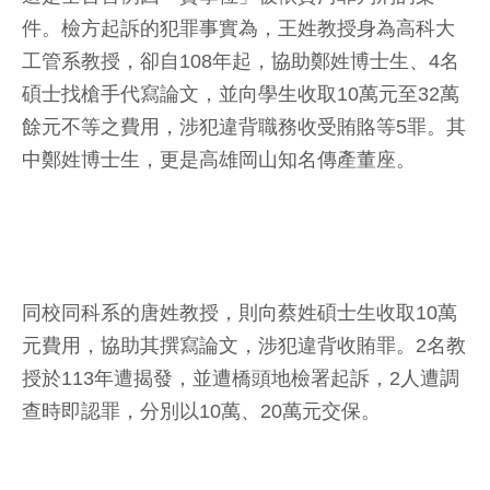
件。檢方起訴的犯罪事實為，王姓教授身為高科大
工管系教授，卻自108年起，協助鄭姓博士生、4名
碩士找槍手代寫論文，並向學生收取10萬元至32萬
餘元不等之費用，涉犯違背職務收受賄賂等5罪。其
中鄭姓博士生，更是高雄岡山知名傳產董座。
同校同科系的唐姓教授，則向蔡姓碩士生收取10萬
元費用，協助其撰寫論文，涉犯違背收賄罪。2名教
授於113年遭揭發，並遭橋頭地檢署起訴，2人遭調
查時即認罪，分別以10萬、20萬元交保。