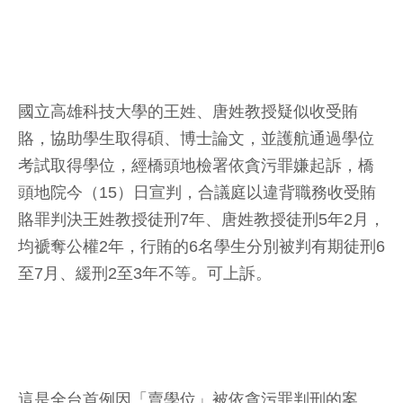
國立高雄科技大學的王姓、唐姓教授疑似收受賄
賂，協助學生取得碩、博士論文，並護航通過學位
考試取得學位，經橋頭地檢署依貪污罪嫌起訴，橋
頭地院今（15）日宣判，合議庭以違背職務收受賄
賂罪判決王姓教授徒刑7年、唐姓教授徒刑5年2月，
均褫奪公權2年，行賄的6名學生分別被判有期徒刑6
至7月、緩刑2至3年不等。可上訴。
這是全台首例因「賣學位」被依貪污罪判刑的案