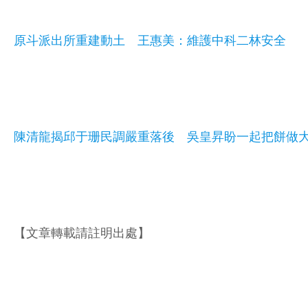
原斗派出所重建動土 王惠美：維護中科二林安全
陳清龍揭邱于珊民調嚴重落後 吳皇昇盼一起把餅做
【文章轉載請註明出處】