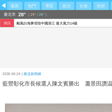
最新
熱門
專題
政治
社會
財經
28°
臺北市
(
29°
/
28°
)
快訊
颱風白海豚登陸中國浙江 最大風力14級
陸勤部回應榴彈掉落：繫固帶快解鎖鬆脫、未裝引信藥包
台糖：下半年停購外購粗油 自主進口黃豆產製成品油
孩子未來有沒有競爭力？父母最該做的是這件事
2026-06-24 |
匯流新聞網
藍營彰化市長候選人陳文賓勝出 蕭景田讚