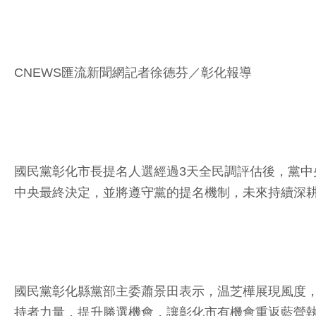
CNEWS匯流新聞網記者徐德芬／彰化報導
國民黨彰化市長提名人選經過3天全民調評估後，黨
中央最終決定，並將遵守黨的提名機制，未來持續深
國民黨彰化縣黨部主委蕭景田表示，温芝樺展現風度
持者力量，提升勝選機會，讓彰化市有機會重返藍營