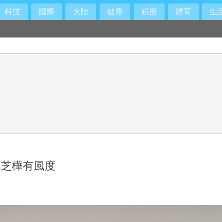
科技
國際
大陸
健康
娛樂
體育
生
温芝樺有風度