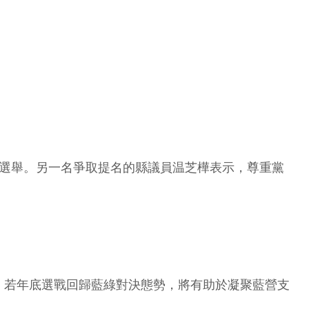
長選舉。另一名爭取提名的縣議員温芝樺表示，尊重黨
，若年底選戰回歸藍綠對決態勢，將有助於凝聚藍營支