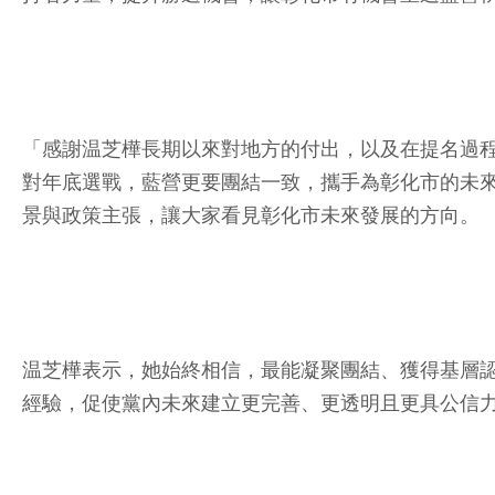
「感謝温芝樺長期以來對地方的付出，以及在提名過
對年底選戰，藍營更要團結一致，攜手為彰化市的未
景與政策主張，讓大家看見彰化市未來發展的方向。
温芝樺表示，她始終相信，最能凝聚團結、獲得基層
經驗，促使黨內未來建立更完善、更透明且更具公信