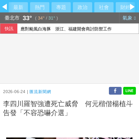
最新
熱門
專題
政治
社會
財經
33°
臺北市
氣象
(
34°
/
31°
)
快訊
應對颱風白海豚 浙江、福建開會商討防禦工作
日本動畫融合大馬多元文化 激盪年輕世代創作想像
川普提名布蘭希任司法部長 獲凱西迪力挺清除障礙
桃園平鎮老婦被打死陳屍客廳 8旬老公自首收押
2026-06-24 |
匯流新聞網
李四川羅智強遭死亡威脅 何元楷偕楊植斗
告發「不容恐嚇介選」