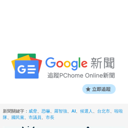
新聞關鍵字：
威脅
、
恐嚇
、
羅智強
、
AI
、
候選人
、
台北市
、
啦啦
隊
、
國民黨
、
市議員
、
市長