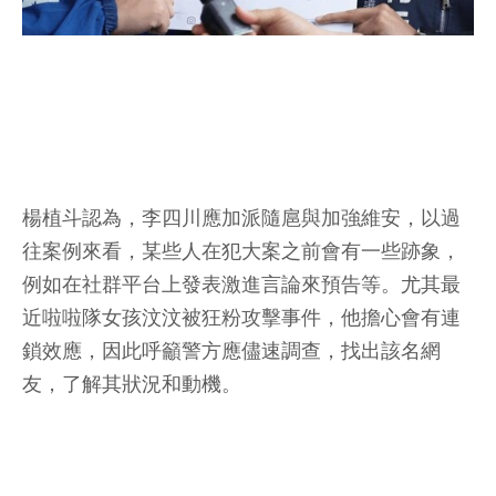
楊植斗認為，李四川應加派隨扈與加強維安，以過
往案例來看，某些人在犯大案之前會有一些跡象，
例如在社群平台上發表激進言論來預告等。尤其最
近啦啦隊女孩汶汶被狂粉攻擊事件，他擔心會有連
鎖效應，因此呼籲警方應儘速調查，找出該名網
友，了解其狀況和動機。