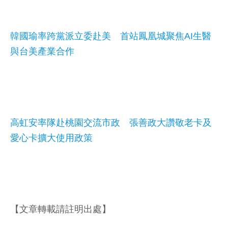
韓國瑜率跨黨派立委赴美 首站鳳凰城聚焦AI生醫
與台美產業合作
高虹安率隊赴桃園交流市政 張善政大讚敬老卡及
愛心卡擴大使用政策
【文章轉載請註明出處】