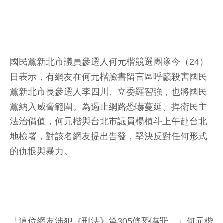
國民黨新北市議員參選人何元楷競選團隊今（24）
日表示，有網友在何元楷臉書留言區呼籲殺害國民
黨新北市長參選人李四川、立委羅智強，也將國民
黨納入威脅範圍。為遏止網路恐嚇蔓延、捍衛民主
法治價值，何元楷與台北市議員楊植斗上午赴台北
地檢署，對該名網友提出告發，堅決反對任何形式
的仇恨與暴力。
「這位網友涉犯《刑法》第305條恐嚇罪。」何元楷