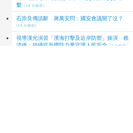
繫
(18 分鐘前)
石崇良傳請辭 蔣萬安問：國安會議開了沒？
(54 分鐘前)
視導漢光演習「濱海打擊及近岸防禦」操演 賴
清德：持續提升國防力量守護人民安全
(1 小時前)
賴總統視導海軍漢光演習濱海打擊 無人機秀攻
擊力
(2 小時前)
出席竹市活動被指行政不中立 柯文哲：未政治
宣傳
(2 小時前)
延伸閱讀
助陣柯志恩 洪孟楷開嗆綠營「食安與防疫無
能」
1 小時前