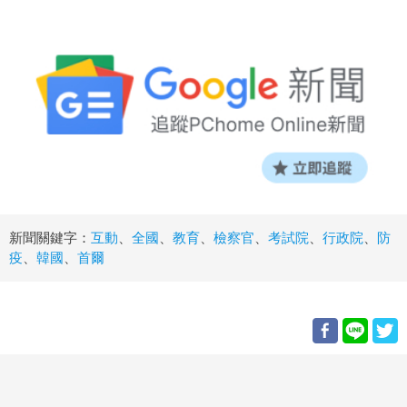
新聞關鍵字：
互動
、
全國
、
教育
、
檢察官
、
考試院
、
行政院
、
防
疫
、
韓國
、
首爾