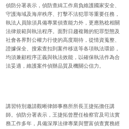
偵防分署表示，偵防查緝工作肩負維護國家安全、
守護海域及海岸秩序、打擊不法犯罪等重要任務，
執法人員除須具備專業偵查能力外，更應熟稔相關
法律規範與執法程序。面對日趨複雜的犯罪型態及
社會各界對公權力行使的高度期待，從情資蒐整、
證據保全、搜索查扣到案件移送等各項執法環節，
均須兼顧程序正義與執法效能，以確保執法作為合
法妥適，維護案件偵辦品質及機關公信力。
講習特別邀請觀晰律師事務所所長王捷拓擔任講
師。偵防分署表示，王捷拓曾歷任檢察官及司法實
務工作多年，具備深厚法律專業與豐富偵查實務經