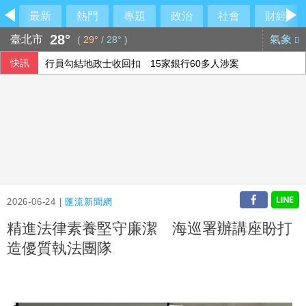
最新
熱門
專題
政治
社會
財經
28°
臺北市
氣象
(
29°
/
28°
)
快訊
行員勾結地政士收回扣 15家銀行60多人涉案
6月國銀放款單月新高 個人貸款暴增2575億
美參院通過對俄制裁案 川普可課俄商品最高500%關稅
民俗月不怕阿飄作祟 6張神明卡護佑平安
2026-06-24 |
匯流新聞網
精進法律素養堅守廉潔 海巡署辦講座盼打
造優質執法團隊