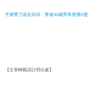
手握雙刀遊走街頭 警逮40歲男再查獲K盤
【文章轉載請註明出處】