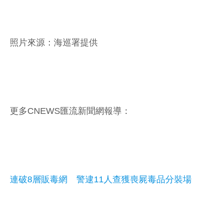
照片來源：海巡署提供
更多CNEWS匯流新聞網報導：
連破8層販毒網 警逮11人查獲喪屍毒品分裝場