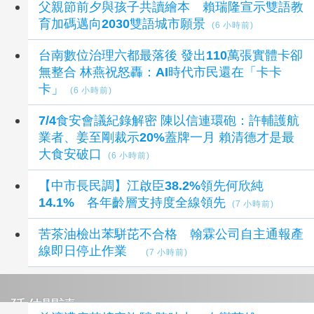
父親節前夕與孩子共讀繪本 賴瑞隆宣示雙語教
育加碼邁向2030雙語城市願景
(6 小時前)
台南數位治理六都最落後 發出110萬張實體卡卻
無整合 林燕祝怒轟：AI時代市民還在「卡卡
卡」
(6 小時前)
7/4食安會議紀錄解密 陳以信連環砲：許輔護航
業者、姜至剛裁示20%蓋牌一月 賴清德才是最
大食安破口
(6 小時前)
【中市長民調】江啟臣38.2%領先何欣純
14.1% 各年齡層支持度全線領先
(7 小時前)
苦茶油檢出苯駢芘不合格 翰霖公司自主通報產
線即日停止作業
(7 小時前)
延伸閱讀